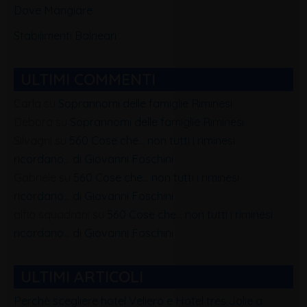
Dove Mangiare
Stabilimenti Balneari
ULTIMI COMMENTI
Carla
su
Soprannomi delle famiglie Riminesi
Debora
su
Soprannomi delle famiglie Riminesi
Silvagni
su
560 Cose che… non tutti i riminesi
ricordano… di Giovanni Foschini
Gabriele
su
560 Cose che… non tutti i riminesi
ricordano… di Giovanni Foschini
alfio squadrani
su
560 Cose che… non tutti i riminesi
ricordano… di Giovanni Foschini
ULTIMI ARTICOLI
Perchè scegliere hotel Veliero e Hotel tres Jolie a