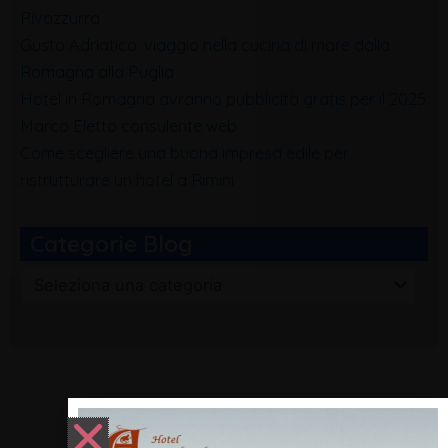
Rivazzurra
Gusto Adriatico: viaggio nella cucina di mare dalla
Romagna alla Puglia
Hotel in Romagna avranno pubblicità gratis per il 2025
Marco Eletto consulente web
Come scegliere una buona impresa edile per
ristrutturare un hotel a Rimini
Categorie Blog