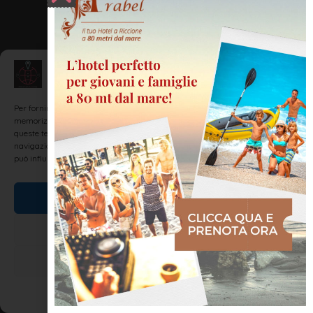
Gestisci Consenso
Per fornire le migliori esperienze, utilizziamo tecnologie come i cookie per
memorizzare e/o accedere alle informazioni del dispositivo. Il consenso a
queste tecnologie ci permetterà di elaborare dati come il comportamento di
navigazione o ID unici su questo sito. Non acconsentire o ritirare il consenso
può influire negativamente su alcune caratteristiche e funzioni.
Accetta
Nega
Visualizza le preferenze
Cookie Policy
Dichiarazione sulla Privacy