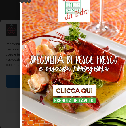
Gestisci Consenso
Per fornire le migliori esperienze, utilizziamo tecnologie come i cookie per
memorizzare e/o accedere alle informazioni del dispositivo. Il consenso a
queste tecnologie ci permetterà di elaborare dati come il comportamento di
navigazione o ID unici su questo sito. Non acconsentire o ritirare il consenso
può influire negativamente su alcune caratteristiche e funzioni.
Accetta
Nega
Visualizza le preferenze
Cookie Policy
Dichiarazione sulla Privacy