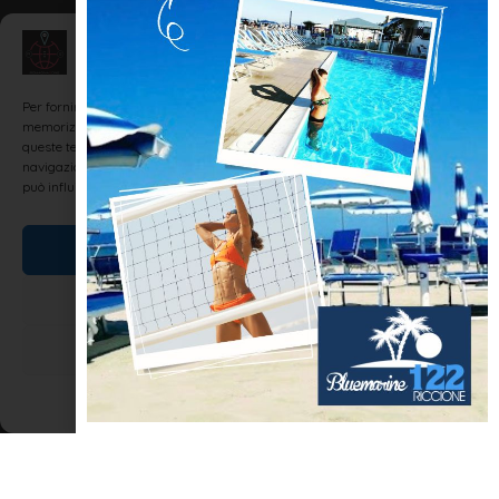
Gestisci Consenso
INFORMAZIONI UTILI
Per fornire le migliori esperienze, utilizziamo tecnologie come i cookie per
memorizzare e/o accedere alle informazioni del dispositivo. Il consenso a
queste tecnologie ci permetterà di elaborare dati come il comportamento di
navigazione o ID unici su questo sito. Non acconsentire o ritirare il consenso
può influire negativamente su alcune caratteristiche e funzioni.
Accetta
Nega
Associazione Dimora Energia Lab
Visualizza le preferenze
L’Associazione Dimora Energia Lab è una realtà associativa che
vuole porre l’attenzione sui temi della sostenibilità, della
Cookie Policy
Dichiarazione sulla Privacy
ecocompatibilità e della bioarchitettura con uno sguardo al
passato, alle antiche tecniche edilizie che possono e debbono
essere fonte di ispirazione sin dalla