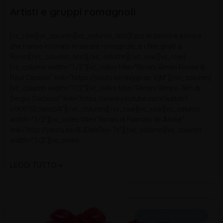
Artisti e gruppi romagnoli
[vc_row][vc_column][vc_column_text]Ecco le colonne sonore
che hanno intonato le serate romagnole, e i film girati a
Rimini[/vc_column_text][/vc_column][/vc_row][vc_row]
[vc_column width=”1/2″][vc_video title=”Rimini Rimini Rimini di
Raul Casadei” link=”https://youtu.be/ocygvqs-VjM”][/vc_column]
[vc_column width=”1/2″][vc_video title=”Rimini Rimini- film di
Sergio Corbucci” link=”https://www.youtube.com/watch?
v=KXFSEooncbA”][/vc_column][/vc_row][vc_row][vc_column
width=”1/2″][vc_video title=”Rimini di Fabrizio de Andrè”
link=”http://youtu.be/BJDabOvy-7s”][/vc_column][vc_column
width=”1/2″][vc_video
LEGGI TUTTO »
INFORMAZIONI UTILI