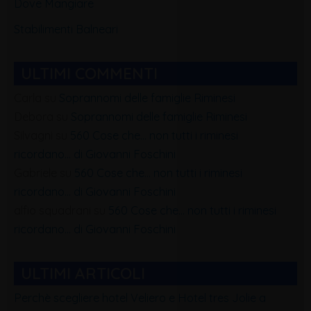
Dove Mangiare
Stabilimenti Balneari
ULTIMI COMMENTI
Carla
su
Soprannomi delle famiglie Riminesi
Debora
su
Soprannomi delle famiglie Riminesi
Silvagni
su
560 Cose che… non tutti i riminesi
ricordano… di Giovanni Foschini
Gabriele
su
560 Cose che… non tutti i riminesi
ricordano… di Giovanni Foschini
alfio squadrani
su
560 Cose che… non tutti i riminesi
ricordano… di Giovanni Foschini
ULTIMI ARTICOLI
Perchè scegliere hotel Veliero e Hotel tres Jolie a