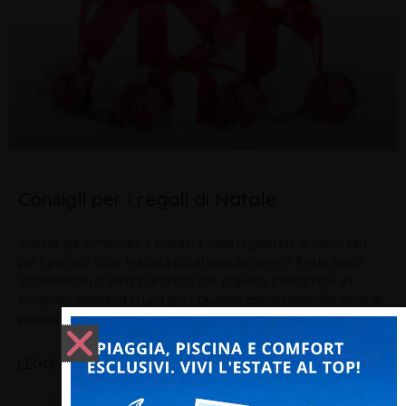
Consigli per i regali di Natale
Vi siete già cominciati a chiedere cosa regalerete ai vostri cari
per il periodo delle festività più atteso dell’anno? Avete amici
appassionati di danza? Parenti che vogliono trascorrere un
tranquillo weekend in una spa? Qualche conoscente che tiene al
proprio
LEGGI TUTTO »