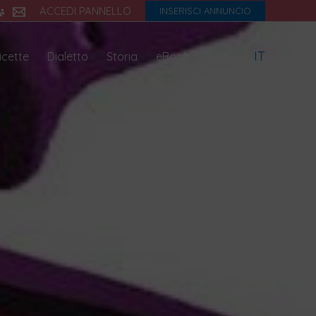
ACCEDI PANNELLO
INSERISCI ANNUNCIO
IT
icette
Dialetto
Storia
eBook
Blog