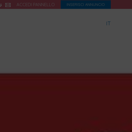
ACCEDI PANNELLO
INSERISCI ANNUNCIO
IT
icette
Dialetto
Storia
eBook
Blog