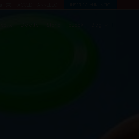
ACCEDI PANNELLO
INSERISCI ANNUNCIO
IT
icette
Dialetto
Storia
eBook
Blog