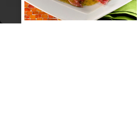
Visualizza le preferenze
Cookie Policy
Dichiarazione sulla Privacy
NOTIZIE ED EVENTI IN ROMAGNA
Comunicato stampa: maggio mese della
memoria vittime del dovere
Comunicato stampa. Riceviamo e pubblichiamo Sindacato
Autonomo di Polizia Segreteria Provinciale Rimini Dal 1993 il
SAP dedica tutto il mese di maggio alla memoria delle vittime del
dovere, sul territorio nazionale vengono ricordati poliziotti,