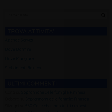
Categorie
Blog
TROVA ATTIVITA'
Aziende Servizi
Dove Dormire
Dove Mangiare
Stabilimenti Balneari
ULTIMI COMMENTI
Carla
su
Soprannomi delle famiglie Riminesi
Debora
su
Soprannomi delle famiglie Riminesi
Silvagni
su
560 Cose che… non tutti i riminesi