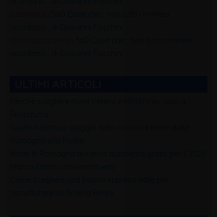
ricordano… di Giovanni Foschini
Gabriele
su
560 Cose che… non tutti i riminesi
ricordano… di Giovanni Foschini
alfio squadrani
su
560 Cose che… non tutti i riminesi
ricordano… di Giovanni Foschini
ULTIMI ARTICOLI
Perchè scegliere hotel Veliero e Hotel tres Jolie a
Rivazzurra
Gusto Adriatico: viaggio nella cucina di mare dalla
Romagna alla Puglia
Hotel in Romagna avranno pubblicità gratis per il 2025
Marco Eletto consulente web
Come scegliere una buona impresa edile per
ristrutturare un hotel a Rimini