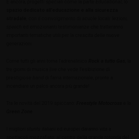
E ancora, progetti speciali come la parte
Educational
, lo
spazio dedicato all’educazione e alla sicurezza
stradale
, con il coinvolgimento di scuole locali: lezioni,
speech
ed emozionanti testimonianze che tratteranno
importanti tematiche utili per la crescita delle nuove
generazioni.
Come tutti gli anni torna l’adrenalinico
Rock a tutto Gas
, la
tre giorni di musica
live
che vede l’esibizione di
prestigiose
band
di fama internazionale, pronte a
incendiare un palco ancora più grande!
Tra le novità del 2019 spiccano:
Freestyle Motocross
e la
Green Zone
.
I migliori
stunts
italiani ed europei daranno vita a
spettacoli mozzafiato: al centro della grande rotonda del