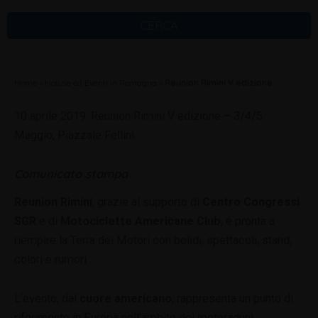
CERCA
Home
»
Notizie ed Eventi in Romagna
»
Reunion Rimini V edizione
10 aprile 2019. Reunion Rimini V edizione – 3/4/5
Maggio, Piazzale Fellini
Comunicato stampa
Reunion Rimini
, grazie al supporto di
Centro Congressi
SGR
e di
Motociclette Americane Club
, è pronta a
riempire la Terra dei Motori con bolidi, spettacoli, stand,
colori e rumori.
L’evento, dal
cuore americano
, rappresenta un punto di
riferimento in Europa nell’ambito dei motoraduni,