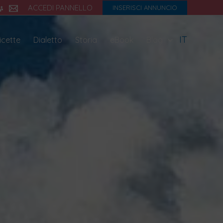
ACCEDI PANNELLO
INSERISCI ANNUNCIO
IT
icette
Dialetto
Storia
eBook
Blog