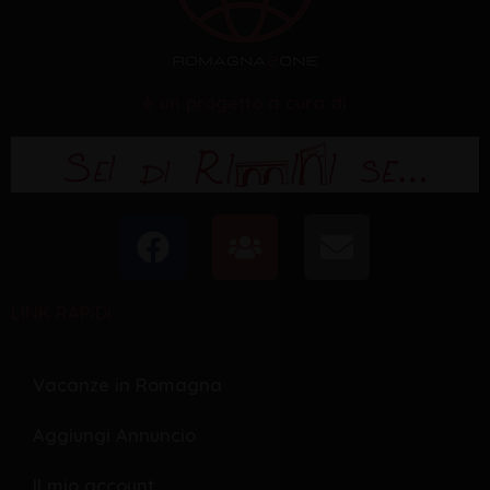
è un progetto a cura di
F
U
E
a
s
n
c
e
v
LINK RAPIDI
e
r
e
b
s
l
o
o
Vacanze in Romagna
o
p
Aggiungi Annuncio
k
e
Il mio account