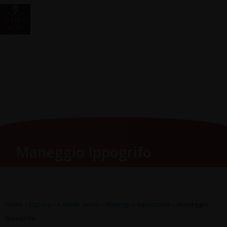
Vai
Main
RomagnaZone
al
Men
contenuto
Maneggio Ippogrifo
Home
»
Esplora
»
Aziende Servizi
»
Maneggi e equitazione
»
Maneggio
Ippogrifo