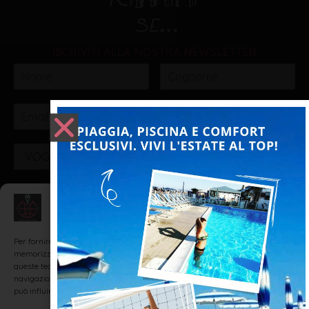
ISCRIVITI ALLA NOSTRA NEWSLETTER
VOGLIO ISCRIVERMI!
Gestisci Consenso
Realizzato da: SH Web - Realizzazione Siti Internet e
Web Marketing Agency Rimini
Per fornire le migliori esperienze, utilizziamo tecnologie come i cookie per
memorizzare e/o accedere alle informazioni del dispositivo. Il consenso a
queste tecnologie ci permetterà di elaborare dati come il comportamento di
navigazione o ID unici su questo sito. Non acconsentire o ritirare il consenso
può influire negativamente su alcune caratteristiche e funzioni.