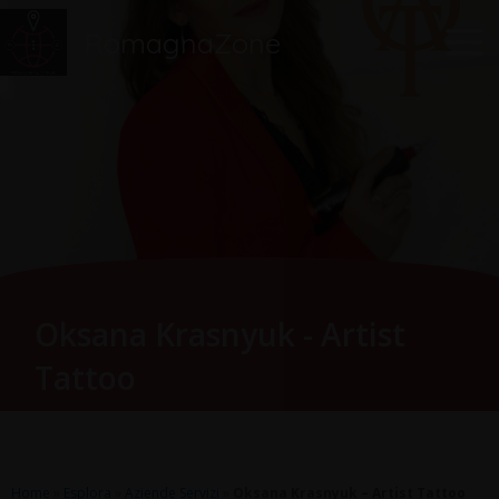
Vai
Main
RomagnaZone
al
Men
contenuto
Oksana Krasnyuk - Artist
Tattoo
Home
»
Esplora
»
Aziende Servizi
»
Oksana Krasnyuk – Artist Tattoo