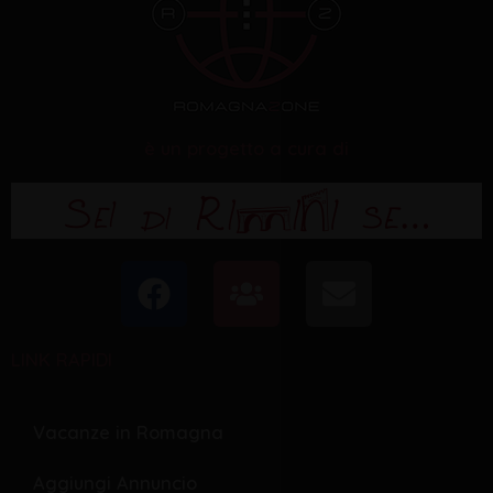
è un progetto a cura di
F
U
E
a
s
n
c
e
v
LINK RAPIDI
e
r
e
b
s
l
o
o
Vacanze in Romagna
o
p
Aggiungi Annuncio