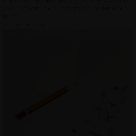
Amo ciò che faccio e ho trasformato la mia passione in
lavoro.
Ecco alcuni esempi.