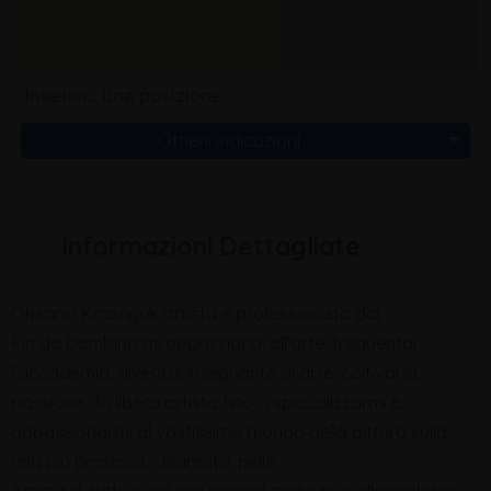
Ottieni indicazioni
Informazioni Dettagliate
Oksana Krasnyuk artista e professionista dal
Fin da bambina mi appassionai all’arte, frequentai
l’accademia, diventai insegnante di arte, coltivai la
passione da libera artista fino a specializzarmi e
appassionarmi al vastissimo mondo della pittura sulla
tela più preziosa, chiamata: pelle.
Artista di tutti gli stili ma specializzata in quello realistico.