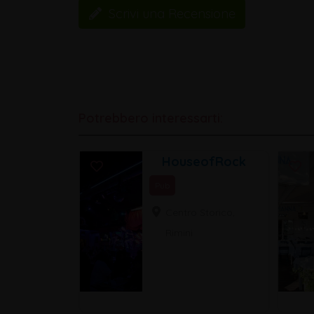
Scrivi una Recensione
Potrebbero interessarti:
HouseofRock
Pub
Centro Storico,
Rimini