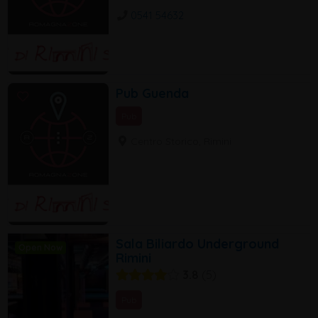
0541 54632
Pub Guenda
Pub
Centro Storico, Rimini
Sala Biliardo Underground
Open Now
Rimini
3.8
5
Pub