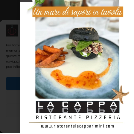
Gestisci Consenso
Per fornire le migliori esperienze, utilizziamo tecnologie come i cookie per
memorizzare e/o accedere alle informazioni del dispositivo. Il consenso a
queste tecnologie ci permetterà di elaborare dati come il comportamento di
navigazione o ID unici su questo sito. Non acconsentire o ritirare il consenso
può influire negativamente su alcune caratteristiche e funzioni.
Accetta
Nega
Visualizza le preferenze
Cookie Policy
Dichiarazione sulla Privacy