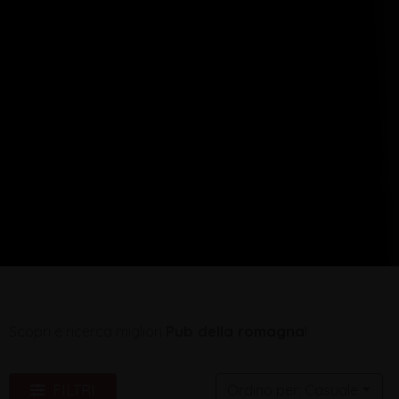
Scopri e ricerca migliori
Pub della romagna
!
FILTRI
Ordino per: Casuale