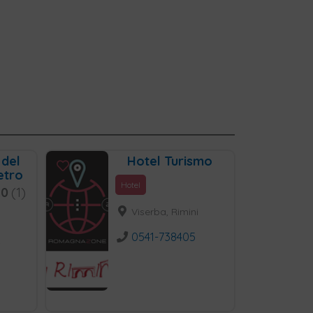
 del
Hotel Turismo
etro
Hotel
.0
1
Viserba, Rimini
0541-738405
i