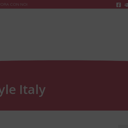
VORA CON NOI
Ricerca
R
le Italy