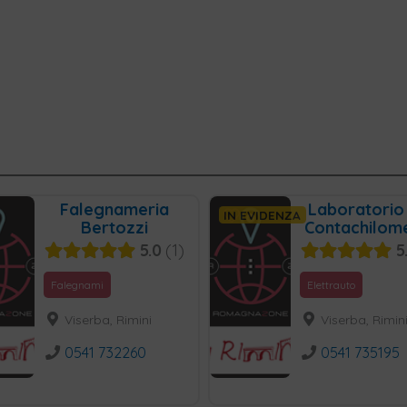
Falegnameria
Laboratorio
IN EVIDENZA
Bertozzi
Contachilom
5.0
1
5
Falegnami
Elettrauto
Viserba, Rimini
Viserba, Rimin
0541 732260
0541 735195