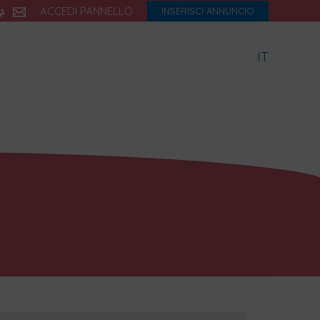
ACCEDI PANNELLO
INSERISCI ANNUNCIO
IT
icette
Dialetto
Storia
eBook
Blog