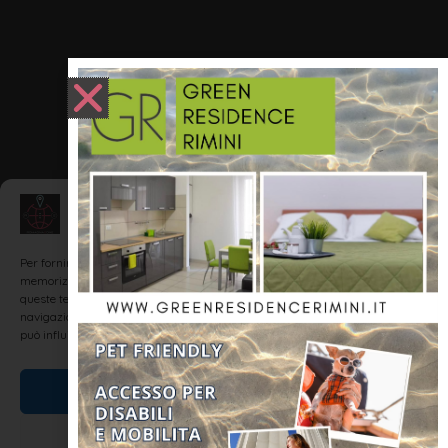
Gestisci Consenso
Per fornire le migliori esperienze, utilizziamo tecnologie come i cookie per
memorizzare e/o accedere alle informazioni del dispositivo. Il consenso a
queste tecnologie ci permetterà di elaborare dati come il comportamento di
navigazione o ID unici su questo sito. Non acconsentire o ritirare il consenso
può influire negativamente su alcune caratteristiche e funzioni.
Accetta
Nega