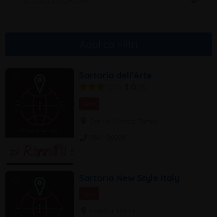
Applica Filtri
Sartoria dell'Arte
3.0
1
Sarti
Centro Storico, Rimini
0541 26926
Sartoria New Style Italy
Sarti
Viserba, Rimini