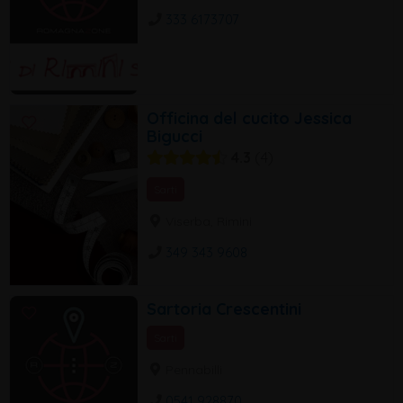
333 6173707
Officina del cucito Jessica
Bigucci
4.3
4
Sarti
Viserba, Rimini
349 343 9608
Sartoria Crescentini
Sarti
Pennabilli
0541 928870