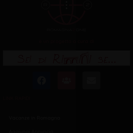
è un progetto a cura di
F
U
E
a
s
n
c
e
v
LINK RAPIDI
e
r
e
b
s
l
o
o
Vacanze in Romagna
o
p
Aggiungi Annuncio