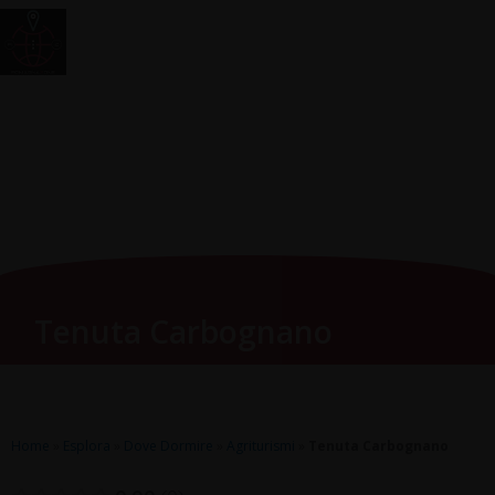
Vai
Main
RomagnaZone
al
Men
contenuto
Tenuta Carbognano
Home
»
Esplora
»
Dove Dormire
»
Agriturismi
»
Tenuta Carbognano