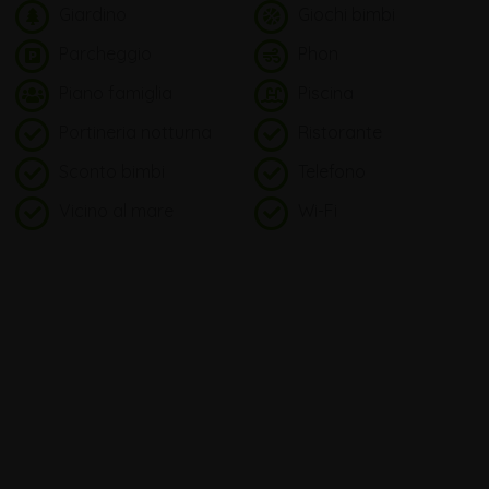
Giardino
Giochi bimbi
Parcheggio
Phon
Piano famiglia
Piscina
Portineria notturna
Ristorante
Sconto bimbi
Telefono
Vicino al mare
Wi-Fi