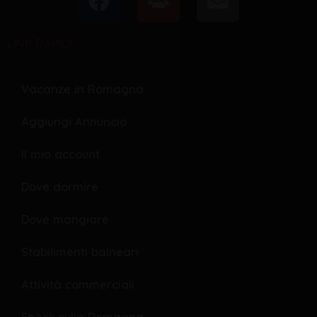
a
s
n
c
e
v
LINK RAPIDI
e
r
e
b
s
l
o
o
Vacanze in Romagna
o
p
Aggiungi Annuncio
k
e
Il mio account
Dove dormire
Dove mangiare
Stabilimenti balneari
Attività commerciali