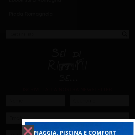
Ebook sulla Romagna
Piada Romagnola
ISCRIVITI ALLA NOSTRA NEWSLETTER