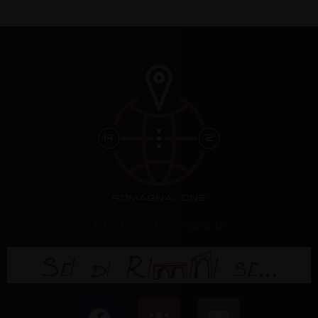
è un progetto a cura di
F
U
E