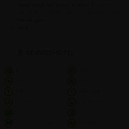
Spazi giochi attrezzati in hotel:
Playground,
Gonfiabile, Giochi interattivi e la Play Sport Arena
Parcheggio
gratuito.
Wi-fi
gratuito
SERVIZI HOTEL
All inclusive
Animazione
Aria condizionata
Ascensore
Baby club
Babysitter
Biciclette
Box doccia
Camere con balcone
Cassaforte
Convenzione parchi
Famiglie