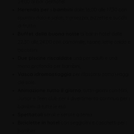
24:00 al bar dell’hotel.
Merenda per i bambini
dalle 16,00 alle 17,30 con
spuntini dolci e salati, tramezzini, pizzette e succhi
di frutta.
Buffet della buona notte
al bar in hotel dalle
22,30 alle 24,00 con camomille, tisane, latte caldo e
biscottini.
Due piscine riscaldate
una per adulti e una
meno profonda per bambini;
Vasca idromassaggio
per rilassarsi sotto i raggi
del sole.
Animazione tutto il giorno
, tutti i giorni con Mini,
Junior e Teen club per il divertimento continuo per i
bambini di tutte le età
Spettacoli
serali e serate a tema
Biciclette in hotel
con seggiolini e caschetti per i
bambini