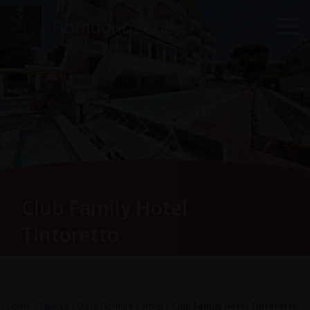
Vai
Main
RomagnaZone
al
Men
contenuto
Club Family Hotel
Tintoretto
Home
»
Esplora
»
Dove Dormire
»
Hotel
»
Club Family Hotel Tintoretto