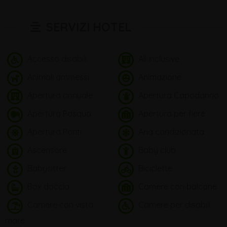
SERVIZI HOTEL
Accesso disabili
All inclusive
Animali ammessi
Animazione
Apertura annuale
Apertura Capodanno
Apertura Pasqua
Apertura per fiere
Apertura Ponti
Aria condizionata
Ascensore
Baby club
Babysitter
Biciclette
Box doccia
Camere con balcone
Camere con vista
Camere per disabili
mare