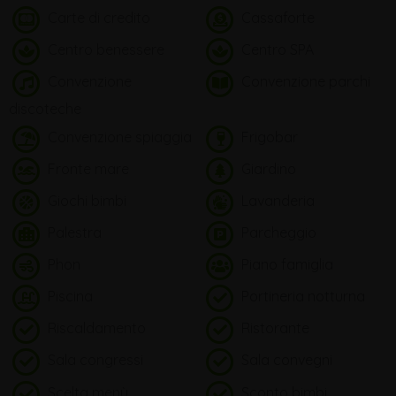
Carte di credito
Cassaforte
Centro benessere
Centro SPA
Convenzione
Convenzione parchi
discoteche
Convenzione spiaggia
Frigobar
Fronte mare
Giardino
Giochi bimbi
Lavanderia
Palestra
Parcheggio
Phon
Piano famiglia
Piscina
Portineria notturna
Riscaldamento
Ristorante
Sala congressi
Sala convegni
Scelta menù
Sconto bimbi