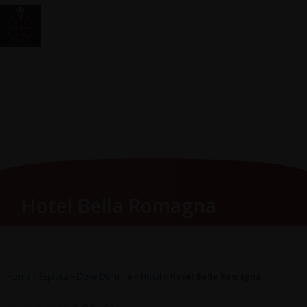
Vai
Main
RomagnaZone
al
Men
contenuto
Hotel Bella Romagna
Home
»
Esplora
»
Dove Dormire
»
Hotel
»
Hotel Bella Romagna