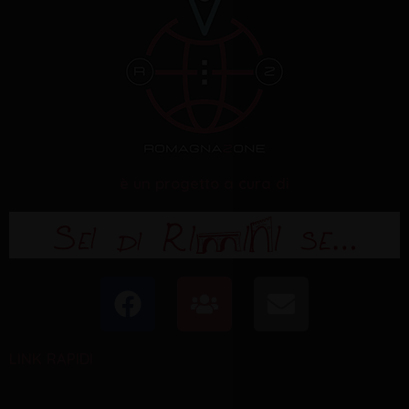
è un progetto a cura di
F
U
E
a
s
n
c
e
v
LINK RAPIDI
e
r
e
b
s
l