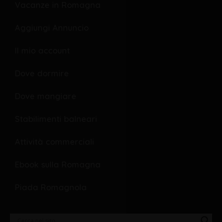
o
o
Vacanze in Romagna
o
p
Aggiungi Annuncio
k
e
Il mio account
Dove dormire
Dove mangiare
Stabilimenti balneari
Attività commerciali
Ebook sulla Romagna
Piada Romagnola