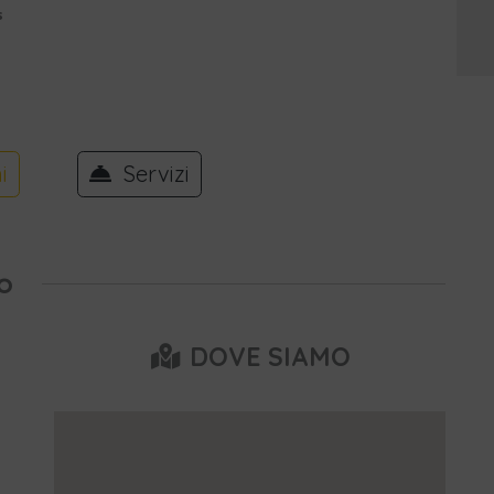
s
i
Servizi
o
DOVE SIAMO