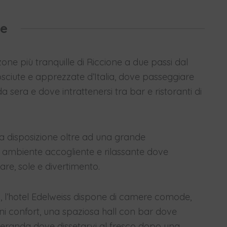
te
zone più tranquille di Riccione a due passi dal
sciute e apprezzate d’Italia, dove passeggiare
da sera e dove intrattenersi tra bar e ristoranti di
 a disposizione oltre ad una grande
un ambiente accogliente e rilassante dove
re, sole e divertimento.
ni, l’hotel Edelweiss dispone di camere comode,
gni confort, una spaziosa hall con bar dove
a veranda dove dissetarvi al fresco dopo una