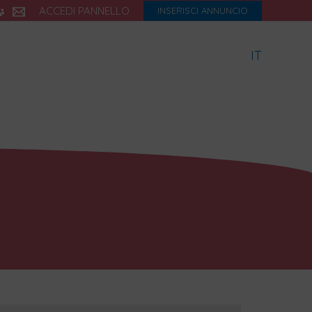
ACCEDI PANNELLO
INSERISCI ANNUNCIO
IT
icette
Dialetto
Storia
eBook
Blog