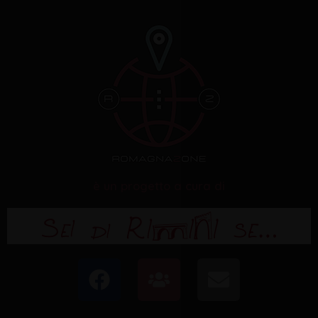
è un progetto a cura di
F
U
E
a
s
n
c
e
v