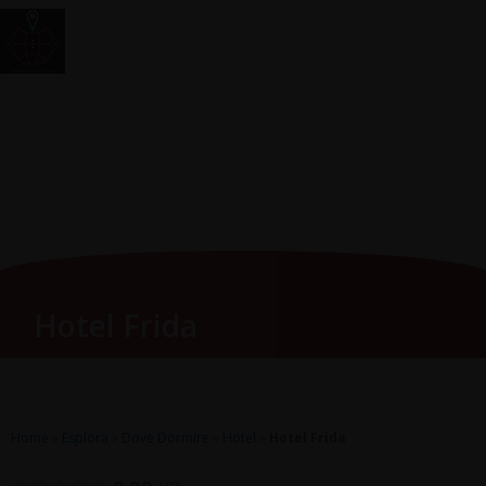
Vai
Main
RomagnaZone
al
Men
contenuto
Hotel Frida
Home
»
Esplora
»
Dove Dormire
»
Hotel
»
Hotel Frida