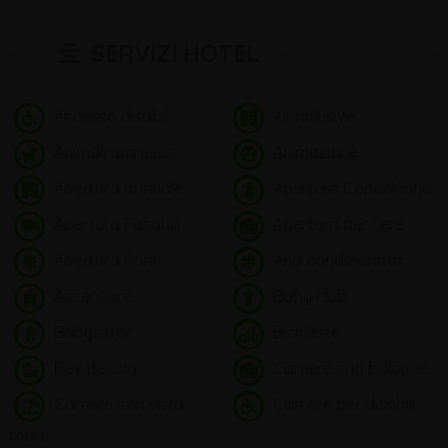
SERVIZI HOTEL
Accesso disabili
All inclusive
Animali ammessi
Animazione
Apertura annuale
Apertura Capodanno
Apertura Pasqua
Apertura per fiere
Apertura Ponti
Aria condizionata
Ascensore
Baby club
Babysitter
Biciclette
Box doccia
Camere con balcone
Camere con vista
Camere per disabili
mare