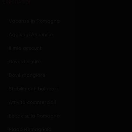
LINK RAPIDI
e
r
e
b
s
l
o
o
Vacanze in Romagna
o
p
Aggiungi Annuncio
k
e
Il mio account
Dove dormire
Dove mangiare
Stabilimenti balneari
Attività commerciali
Ebook sulla Romagna
Piada Romagnola