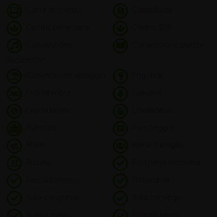
Carte di credito
Cassaforte
Centro benessere
Centro SPA
Convenzione
Convenzione parchi
discoteche
Convenzione spiaggia
Frigobar
Fronte mare
Giardino
Giochi bimbi
Lavanderia
Palestra
Parcheggio
Phon
Piano famiglia
Piscina
Portineria notturna
Riscaldamento
Ristorante
Sala congressi
Sala convegni
Scelta menù
Sconto bimbi