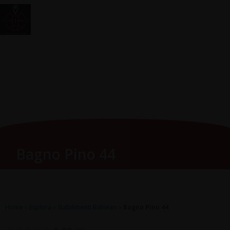
Vai
Main
RomagnaZone
al
Men
contenuto
Bagno Pino 44
Home
»
Esplora
»
Stabilimenti Balneari
»
Bagno Pino 44