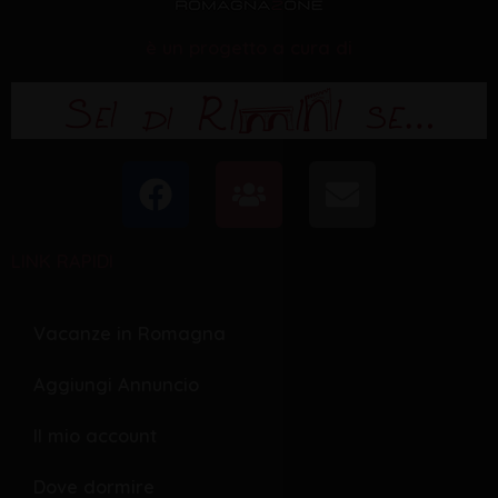
è un progetto a cura di
F
U
E
a
s
n
c
e
v
LINK RAPIDI
e
r
e
b
s
l
o
o
Vacanze in Romagna
o
p
Aggiungi Annuncio
k
e
Il mio account
Dove dormire