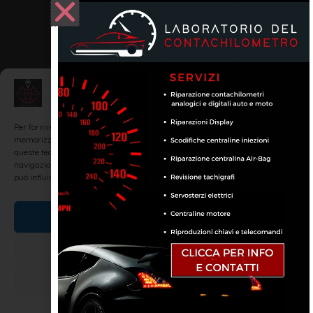
Gestisci Consenso
Per fornire le migliori esperienze, utilizziamo tecnologie come i cookie per
memorizzare e/o accedere alle informazioni del dispositivo. Il consenso a
queste tecnologie ci permetterà di elaborare dati come il comportamento di
navigazione o ID unici su questo sito. Non acconsentire o ritirare il consenso
può influire negativamente su alcune caratteristiche e funzioni.
Accetta
Nega
Visualizza le preferenze
Cookie Policy
Dichiarazione sulla Privacy