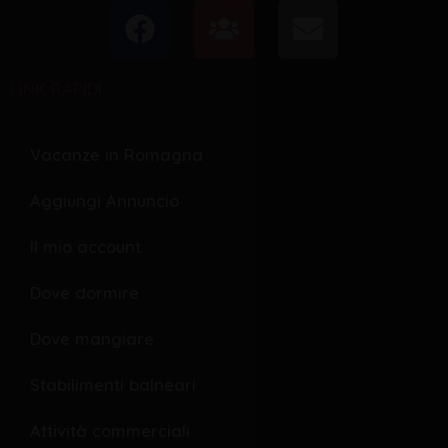
F
U
E
a
s
n
c
e
v
LINK RAPIDI
e
r
e
b
s
l
o
o
Vacanze in Romagna
o
p
Aggiungi Annuncio
k
e
Il mio account
Dove dormire
Dove mangiare
Stabilimenti balneari
Attività commerciali