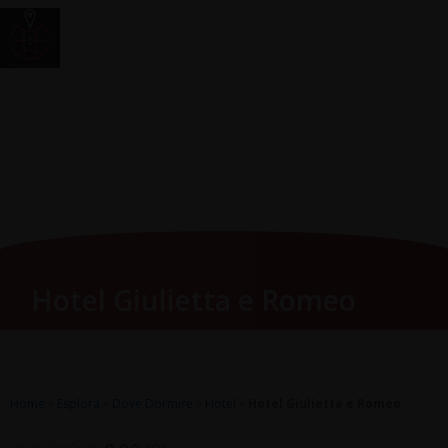
Vai
Main
RomagnaZone
al
Men
contenuto
Hotel Giulietta e Romeo
Home
»
Esplora
»
Dove Dormire
»
Hotel
»
Hotel Giulietta e Romeo