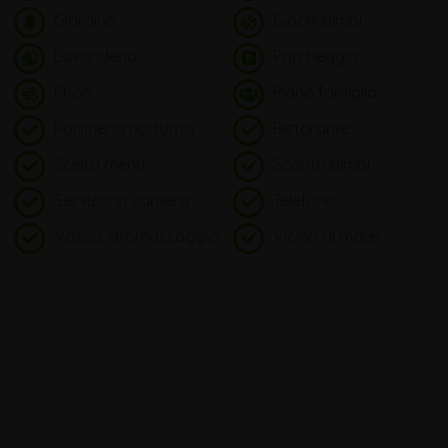
Giardino
Giochi bimbi
Lavanderia
Parcheggio
Phon
Piano famiglia
Portineria notturna
Ristorante
Scelta menù
Sconto bimbi
Servizio in camera
Telefono
Vasca idromassaggio
Vicino al mare