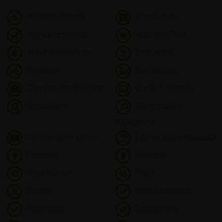
Accesso disabili
All inclusive
Animali ammessi
Apertura Ponti
Aria condizionata
Babysitter
Biciclette
Box doccia
Camere con balcone
Carte di credito
Cassaforte
Convenzione
discoteche
Convenzione parchi
Convenzione spiaggia
Frigobar
Giardino
Giochi bimbi
Phon
Piscina
Riscaldamento
Ristorante
Scelta menù