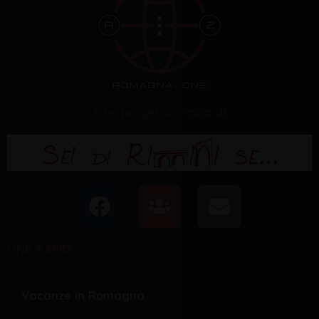
è un progetto a cura di
F
U
E
a
s
n
c
e
v
LINK RAPIDI
e
r
e
b
s
l
o
o
Vacanze in Romagna