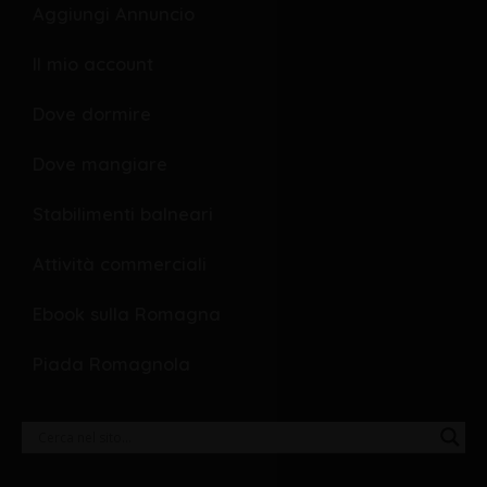
o
p
Aggiungi Annuncio
k
e
Il mio account
Dove dormire
Dove mangiare
Stabilimenti balneari
Attività commerciali
Ebook sulla Romagna
Piada Romagnola