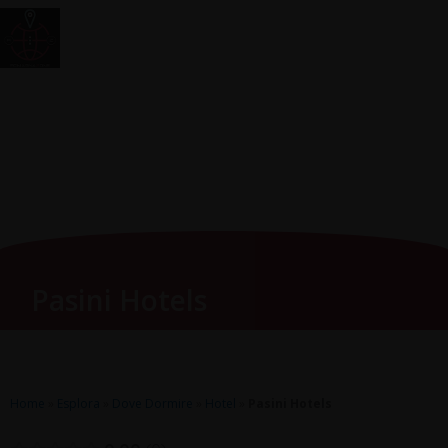
Vai
Main
RomagnaZone
al
Men
contenuto
Pasini Hotels
Home
»
Esplora
»
Dove Dormire
»
Hotel
»
Pasini Hotels