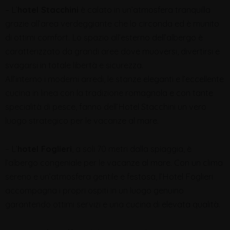
– L’
hotel Stacchini
è calato in un’atmosfera tranquilla
grazie all’area verdeggiante che lo circonda ed è munito
di ottimi comfort. Lo spazio all’esterno dell’albergo è
caratterizzato da grandi aree dove muoversi, divertirsi e
svagarsi in totale libertà e sicurezza.
All’interno i moderni arredi, le stanze eleganti e l’eccellente
cucina in linea con la tradizione romagnola e con tante
specialità di pesce, fanno dell’Hotel Stacchini un vero
luogo strategico per le vacanze al mare.
– L’
hotel Foglieri
, a soli 70 metri dalla spiaggia, è
l’albergo congeniale per le vacanze al mare. Con un clima
sereno e un’atmosfera gentile e festosa, l’Hotel Foglieri
accompagna i propri ospiti in un luogo genuino
garantendo ottimi servizi e una cucina di elevata qualità.