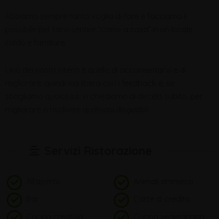
Abbiamo sempre tanta voglia di fare e facciamo il
possibile per farvi sentire “come a casa” in un locale
caldo e familiare.
Uno dei nostri intenti è quello di accontentarvi e di
migliorare: quindi via libera con i feedback e, se
sbagliamo qualcosa, vi chiediamo di dircelo subito, per
migliorare o risolvere qualsiasi disguido!
Servizi Ristorazione
All'aperto
Animali ammessi
Bar
Carte di credito
Cucina creativa
Cucina vegetariana