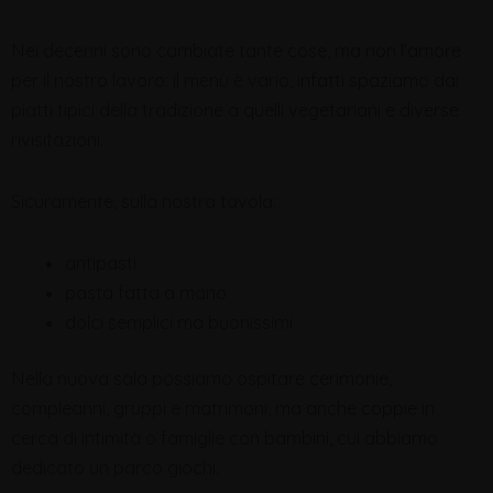
Nei decenni sono cambiate tante cose, ma non l’amore
per il nostro lavoro: il menù è vario, infatti spaziamo dai
piatti tipici della tradizione a quelli vegetariani e diverse
rivisitazioni.
Sicuramente, sulla nostra tavola:
antipasti
pasta fatta a mano
dolci semplici ma buonissimi
Nella nuova sala possiamo ospitare cerimonie,
compleanni, gruppi e matrimoni, ma anche coppie in
cerca di intimità o famiglie con bambini, cui abbiamo
dedicato un parco giochi.