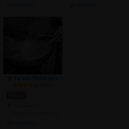
0541 863111
541983363
Zi Teresa Ristorante
5.0
1
Ristoranti
Via Valliano 31 ,
Montescudo 47854, Italy
0541 383070