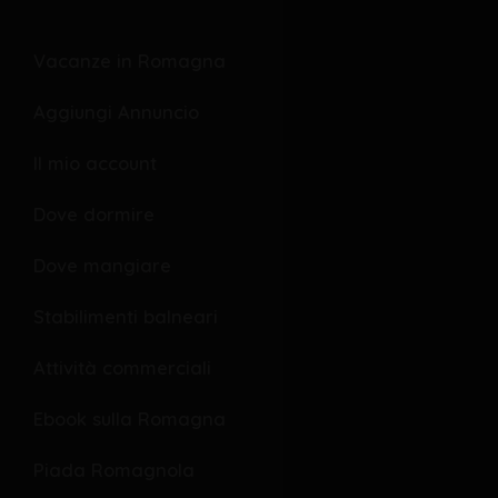
e
r
e
b
s
l
o
o
Vacanze in Romagna
o
p
Aggiungi Annuncio
k
e
Il mio account
Dove dormire
Dove mangiare
Stabilimenti balneari
Attività commerciali
Ebook sulla Romagna
Piada Romagnola