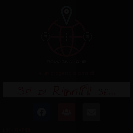
è un progetto a cura di
F
U
E
a
s
n
c
e
v
LINK RAPIDI