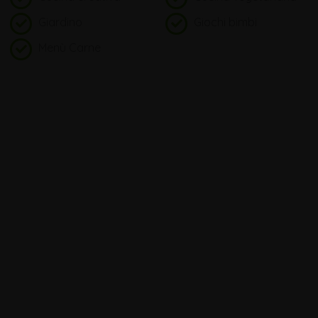
Giardino
Giochi bimbi
Menù Carne