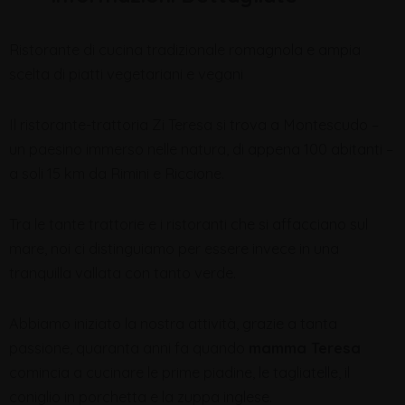
Ristorante di cucina tradizionale romagnola e ampia
scelta di piatti vegetariani e vegani
Il ristorante-trattoria Zi Teresa si trova a Montescudo –
un paesino immerso nelle natura, di appena 100 abitanti –
a soli 15 km da Rimini e Riccione.
Tra le tante trattorie e i ristoranti che si affacciano sul
mare, noi ci distinguiamo per essere invece in una
tranquilla vallata con tanto verde.
Abbiamo iniziato la nostra attività, grazie a tanta
passione, quaranta anni fa quando
mamma Teresa
comincia a cucinare le prime piadine, le tagliatelle, il
coniglio in porchetta e la zuppa inglese.