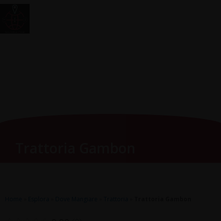
Vai
Main
RomagnaZone
al
Men
contenuto
Trattoria Gambon
Home
»
Esplora
»
Dove Mangiare
»
Trattoria
»
Trattoria Gambon