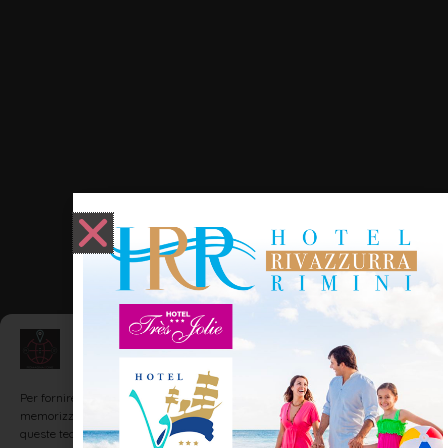
Gestisci Consenso
Per fornire le migliori esperienze, utilizziamo tecnologie come i cookie per
memorizzare e/o accedere alle informazioni del dispositivo. Il consenso a
queste tecnologie ci permetterà di elaborare dati come il comportamento di