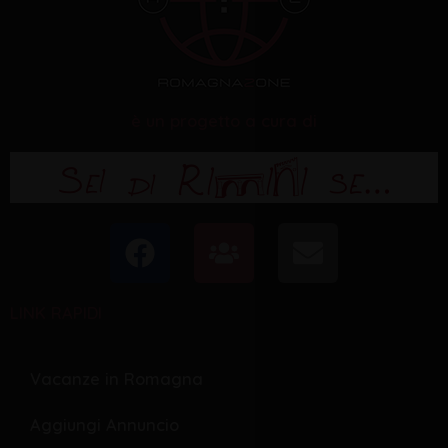
è un progetto a cura di
F
U
E
a
s
n
c
e
v
LINK RAPIDI
e
r
e
b
s
l
o
o
Vacanze in Romagna
o
p
Aggiungi Annuncio
k
e