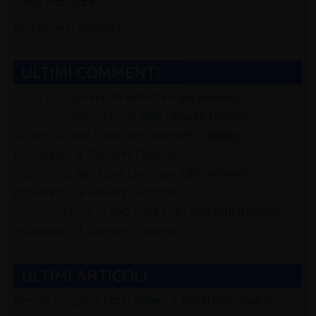
Dove Mangiare
Stabilimenti Balneari
ULTIMI COMMENTI
Carla
su
Soprannomi delle famiglie Riminesi
Debora
su
Soprannomi delle famiglie Riminesi
Silvagni
su
560 Cose che… non tutti i riminesi
ricordano… di Giovanni Foschini
Gabriele
su
560 Cose che… non tutti i riminesi
ricordano… di Giovanni Foschini
alfio squadrani
su
560 Cose che… non tutti i riminesi
ricordano… di Giovanni Foschini
ULTIMI ARTICOLI
Perchè scegliere hotel Veliero e Hotel tres Jolie a