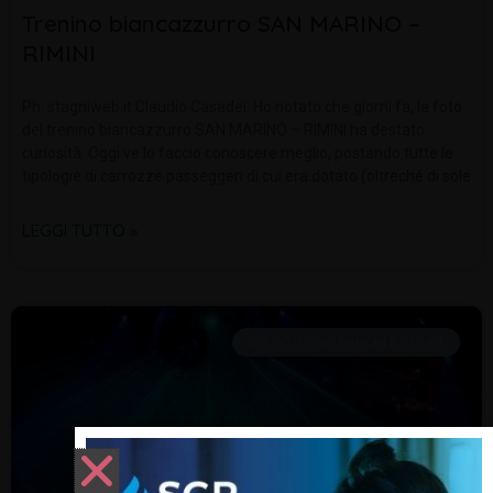
Trenino biancazzurro SAN MARINO –
RIMINI
Ph: stagniweb.it Claudio Casadei: Ho notato che giorni fa, la foto
del trenino biancazzurro SAN MARINO – RIMINI ha destato
curiosità. Oggi ve lo faccio conoscere meglio, postando tutte le
tipologie di carrozze passeggeri di cui era dotato (oltreché di sole
LEGGI TUTTO »
DISCOTECHE, PARCHI E SPORT