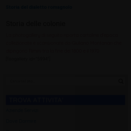
Storia del dialetto romagnolo
Storia delle colonie
La photogallery di seguito riporta cartoline d’epoca
collezionate e scansionate da Giuliano Montanari che
dipingono Rimini tra la fine del 1800 e il 1970
[foogallery id=”5994″]
Categorie
Blog
TROVA ATTIVITA'
Aziende Servizi
Dove Dormire