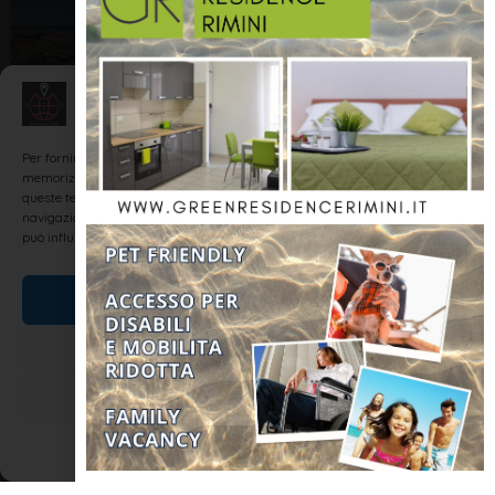
GATTEO A MARE
Gestisci Consenso
Per fornire le migliori esperienze, utilizziamo tecnologie come i cookie per
memorizzare e/o accedere alle informazioni del dispositivo. Il consenso a
queste tecnologie ci permetterà di elaborare dati come il comportamento di
navigazione o ID unici su questo sito. Non acconsentire o ritirare il consenso
può influire negativamente su alcune caratteristiche e funzioni.
Gatteo Mare
Accetta
L’origine del nome della cittadina è frutto di tante ipotesi,
Nega
qualcuno sostiene derivi da un iscrizione ritrovata su un marmo
romano che citava Gattea, qualcun’altro sostiene sia una
Visualizza le preferenze
derivazione di un genitivo di possesso, fatto sta che il nome è
Cookie Policy
Dichiarazione sulla Privacy
LEGGI TUTTO »