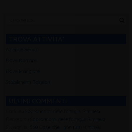
Categorie
Blog
TROVA ATTIVITA'
Aziende Servizi
Dove Dormire
Dove Mangiare
Stabilimenti Balneari
ULTIMI COMMENTI
Carla
su
Soprannomi delle famiglie Riminesi
Debora
su
Soprannomi delle famiglie Riminesi
Silvagni
su
560 Cose che… non tutti i riminesi