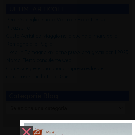
ULTIMI ARTICOLI
Perchè scegliere hotel Veliero e Hotel tres Jolie a
Rivazzurra
Gusto Adriatico: viaggio nella cucina di mare dalla
Romagna alla Puglia
Hotel in Romagna avranno pubblicità gratis per il 2025
Marco Eletto consulente web
Come scegliere una buona impresa edile per
ristrutturare un hotel a Rimini
Categorie Blog