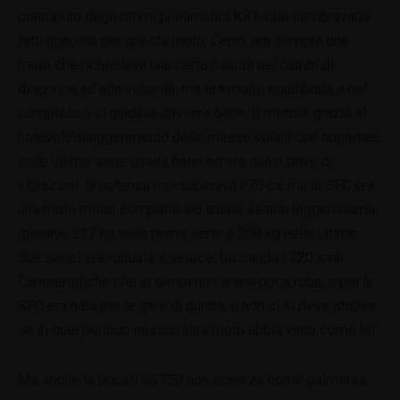
contributo degli ottimi pneumatici K81, che sembravano
fatti apposta per questa moto. Certo, era sempre una
moto che richiedeva una certa fisicità nei cambi di
direzione ad alta velocità, ma era molto equilibrata e nel
complesso si guidava davvero bene. Il motore grazie al
notevole’alleggerimento delle masse volani che apportato
sulle ultime serie girava bene ed era quasi privo di
vibrazioni: la potenza non superava i 70 cv, ma la SFC era
una moto molto compatta, ed anche se non leggerissima
(pesava 217 kg nella prima serie e 208 kg nelle ultime
due serie) era robusta e veloce, toccando i 220 kmh.
Caratteristiche che ai tempi non erano poca roba, e poi la
SFC era nata per le gare di durata, e non ci si deve stupire
se in quel periodo nessun’altra moto abbia vinto come lei.
Ma anche la Ducati SS750 non scherza come palmeres…