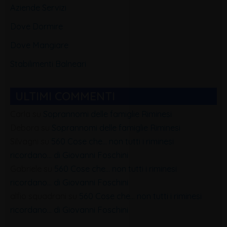
Aziende Servizi
Dove Dormire
Dove Mangiare
Stabilimenti Balneari
ULTIMI COMMENTI
Carla
su
Soprannomi delle famiglie Riminesi
Debora
su
Soprannomi delle famiglie Riminesi
Silvagni
su
560 Cose che… non tutti i riminesi
ricordano… di Giovanni Foschini
Gabriele
su
560 Cose che… non tutti i riminesi
ricordano… di Giovanni Foschini
alfio squadrani
su
560 Cose che… non tutti i riminesi
ricordano… di Giovanni Foschini