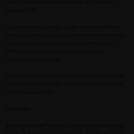
sui 400 metri, ai livelli di una Laverda 1000 o di una
Kawasaki 900.
La Laverda aveva la meglio sia per quanto concerne le
finiture, ma anche per la precisione della strumentazione,
che sulla Ducati, forse a causa di un montaggio non
all’altezza, era alquanto imprecisa, con vistose
oscillazioni delle lancette.
Per finire il prezzo, mediamente di poco inferiore ai due
milioni di lire per entrambi i modelli: non poco per allora,
ma averne una adesso…
Commenti:
Enrico Cereghini
Purtroppo, e lo dico da pilota Laverda,
fin dal ’73 la prima SS ne aveva di più. Tu Giancarlo eri a