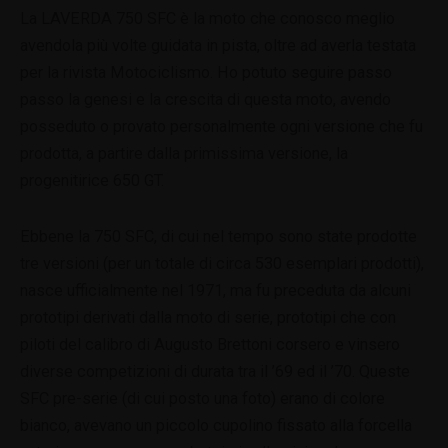
La LAVERDA 750 SFC è la moto che conosco meglio
avendola più volte guidata in pista, oltre ad averla testata
per la rivista Motociclismo. Ho potuto seguire passo
passo la genesi e la crescita di questa moto, avendo
posseduto o provato personalmente ogni versione che fu
prodotta, a partire dalla primissima versione, la
progenitirice 650 GT.
Ebbene la 750 SFC, di cui nel tempo sono state prodotte
tre versioni (per un totale di circa 530 esemplari prodotti),
nasce ufficialmente nel 1971, ma fu preceduta da alcuni
prototipi derivati dalla moto di serie, prototipi che con
piloti del calibro di Augusto Brettoni corsero e vinsero
diverse competizioni di durata tra il ’69 ed il ’70. Queste
SFC pre-serie (di cui posto una foto) erano di colore
bianco, avevano un piccolo cupolino fissato alla forcella