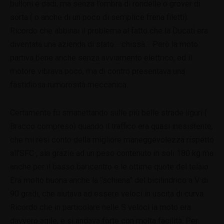
bulloni e dadi, ma senza l’ombra di rondelle o grover di
sorta ( o anche di un poco di semplice frena filetti)..
Ricordo che abbinai il problema al fatto che la Ducati era
diventata una azienda di stato… chissà… Però la moto
partiva bene anche senza avviamento elettrico, ed il
motore vibrava poco, ma di contro presentava una
fastidiosa rumorosità meccanica.
Certamente fu smanettando sulle più belle strade liguri (
Bracco compreso) quando il traffico era quasi inesistente,
che mi resi conto della migliore maneggevolezza rispetto
all’SFC , sia grazie ad un peso contenuto in soli 180 kg ma
anche per il basso baricentro e le ottime quote del telaio.
Era molto buona anche la “schiena” del bicilindrico a V di
90 gradi, che aiutava ad essere veloci in uscita di curva.
Ricordo che in particolare nelle S veloci la moto era
davvero agile, e si andava forte con molta facilità. Per