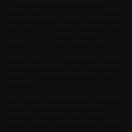
La commercializzazione della Ducati Super Sport 750
prima serie avverrà nel ’73, e tra il ’73 ed il ’74 ne furono
prodotte esattamente 402 esemplari. La seconda serie
uscirà invece nel ’75, disponibile in due cilindrate, 750 e
900, e tra il ’75 e l’81 ne saranno costruiti altri 500
esemplari, divisi in parti uguali tra le due cilindrate.
La DUCATI SUPER SPORT 750 (anche detta SS 750) era
una delle più agguerrite rivali della SFC in pista: ho avuto il
piacere e la fortuna di testarla a lungo per la rivista
“Motociclismo”.
Il primo approccio con questa moto non fu dei migliori:
quando la ritirai dalla redazione di Motociclismo
nell’estate del ’74, dopo solo 10 km mi stavo già
perdendo il plexiglass della carena, che era fissato con