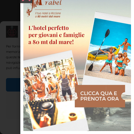
Gestisci Consenso
Per fornire le migliori esperienze, utilizziamo tecnologie come i cookie per
memorizzare e/o accedere alle informazioni del dispositivo. Il consenso a
queste tecnologie ci permetterà di elaborare dati come il comportamento di
navigazione o ID unici su questo sito. Non acconsentire o ritirare il consenso
può influire negativamente su alcune caratteristiche e funzioni.
Accetta
Nega
Visualizza le preferenze
Cookie Policy
Dichiarazione sulla Privacy