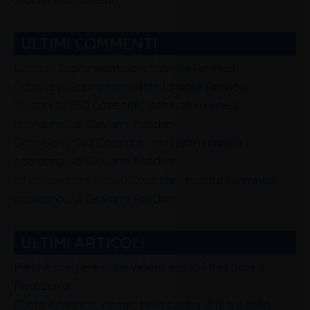
ULTIMI COMMENTI
Carla
su
Soprannomi delle famiglie Riminesi
Debora
su
Soprannomi delle famiglie Riminesi
Silvagni
su
560 Cose che… non tutti i riminesi
ricordano… di Giovanni Foschini
Gabriele
su
560 Cose che… non tutti i riminesi
ricordano… di Giovanni Foschini
alfio squadrani
su
560 Cose che… non tutti i riminesi
ricordano… di Giovanni Foschini
ULTIMI ARTICOLI
Perchè scegliere hotel Veliero e Hotel tres Jolie a
Rivazzurra
Gusto Adriatico: viaggio nella cucina di mare dalla