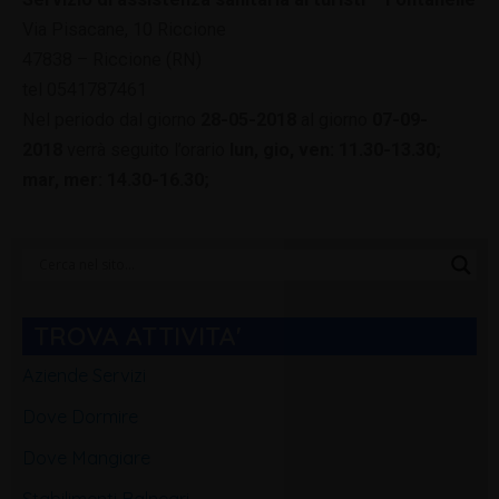
Via Pisacane, 10 Riccione
47838 – Riccione (RN)
tel 0541787461
Nel periodo dal giorno
28-05-2018
al giorno
07-09-
2018
verrà seguito l’orario
lun, gio, ven: 11.30-13.30;
mar, mer: 14.30-16.30;
Categorie
Blog
TROVA ATTIVITA'
Aziende Servizi
Dove Dormire
Dove Mangiare
Stabilimenti Balneari