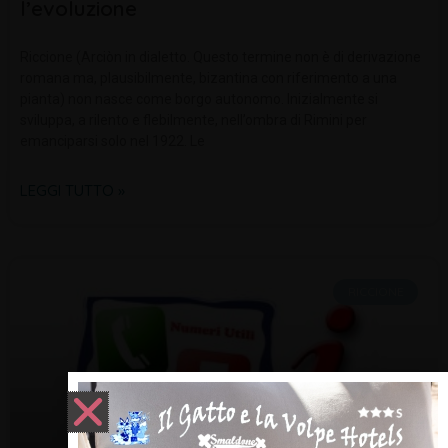
l’evoluzione
Riccione (Arciòn in dialetto. Questo termine non è di derivazione
romana ma, plausibilmente, bizantina con riferimento a una
pianta) non nasce come borgo autonomo. Inizialmente si
sviluppa, a rilento e flebilmente, nell’ombra di Rimini per
emanciparsi solo nel 1922. Le
LEGGI TUTTO »
RICCIONE