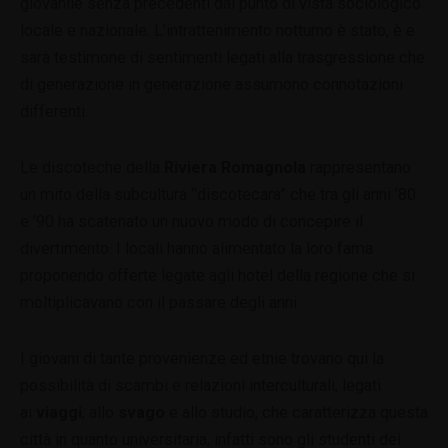
giovanile senza precedenti dal punto di vista sociologico
locale e nazionale. L’intrattenimento notturno è stato, è e
sarà testimone di sentimenti legati alla trasgressione che
di generazione in generazione assumono connotazioni
differenti.
Le discoteche della
Riviera Romagnola
rappresentano
un mito della subcultura “discotecara” che tra gli anni ’80
e ’90 ha scatenato un nuovo modo di concepire il
divertimento. I locali hanno alimentato la loro fama
proponendo offerte legate agli hotel della regione che si
moltiplicavano con il passare degli anni.
I giovani di tante provenienze ed etnie trovano qui la
possibilità di scambi e relazioni interculturali, legati
ai
viaggi
, allo
svago
e allo studio, che caratterizza questa
città in quanto universitaria, infatti sono gli studenti dei