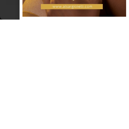
Cookie Policy
Dichiarazione sulla Privacy
RICCIONE
Teatro Del Mare – Spazio Tondelli di
Riccione
Per gli appassionati di balletto e di concerti e recitazione ,
Riccione offre numerose rappresentazioni presso il Teatro del
Mare. Il Teatro Del Mare, oggi Spazio Tondelli, si trova in via Don
Minzoni 1, angolo viale Ceccarini, proprio nel centro