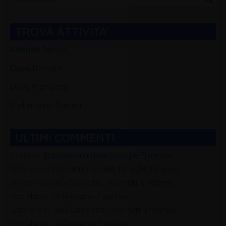
Blog
TROVA ATTIVITA'
Aziende Servizi
Dove Dormire
Dove Mangiare
Stabilimenti Balneari
ULTIMI COMMENTI
Carla
su
Soprannomi delle famiglie Riminesi
Debora
su
Soprannomi delle famiglie Riminesi
Silvagni
su
560 Cose che… non tutti i riminesi
ricordano… di Giovanni Foschini
Gabriele
su
560 Cose che… non tutti i riminesi
ricordano… di Giovanni Foschini