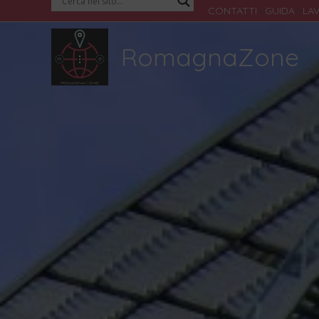
Vai
CONTATTI
|
GUIDA
|
LA
al
RomagnaZone
contenuto