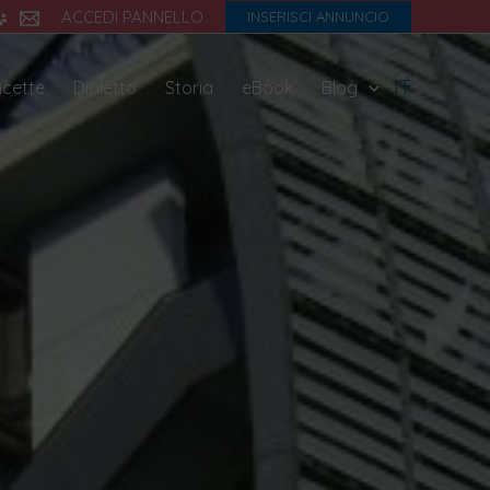
ACCEDI PANNELLO
INSERISCI ANNUNCIO
IT
icette
Dialetto
Storia
eBook
Blog