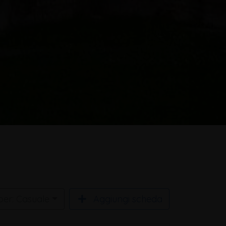
per: Casuale
Aggiungi scheda