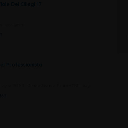
iale Dei Ciliegi 17
orico, Rimini
7
del Professionista
Giugno 1859 3 , Centro Storico, Rimini 47921, Italy
460