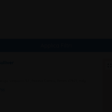
Applica Filtri
ulliver
rigo Vespucci 57 , Marina Centro, Rimini 47921, Italy
766