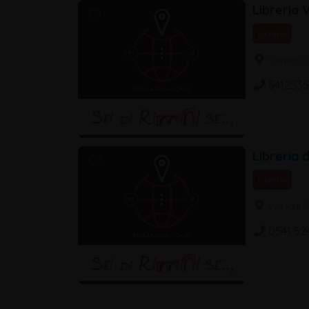
Libreria V
Librerie
Centro St
5412535
Libreria 
Librerie
Via XXII 
0541 52