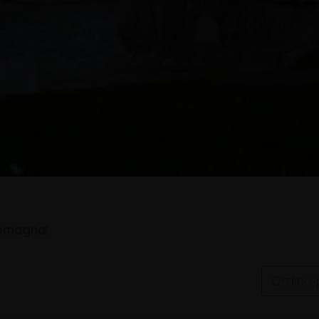
 romagna
!
Ordino 