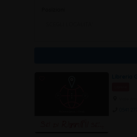
Posizioni
SCEGLI LOCALITA'
Libreria G
Librerie
Viale Ame
0541 27