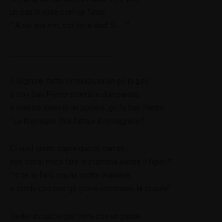
un caplìn rudè com un fatòr;
“ A so qua mè, ciò, boia ded’ S…..!”
_______________________
Il Signore ,fatto il mondo,va un po in giro
e con San Pietro scambia due parole,
e mentre sono in un podere ,gli fa San Pietro:
“La Romagna l’hai fatta,e il romagnolo?
Ci vuol gente sopra questi campi ,
non vorrai mica fare la mamma senza il figlio?”
”Io te lo farò, ma ha brutte maniere,
e credo che non gli giova nemmeno la scuola”.
Dette un calcio per terra con un piede