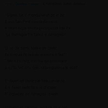
Home
»
Dialetto e tradizioni
»
E’ RUMAGNUL di Aldo Spallicci.
’ Signor, fat e’ mond,e’va un po in zir
E cun San Pir e’ passa do parol;
e intant ch’j è int una presa,u i fa San Pir:
“La Rumagna t’lè fata e e’ rumagnùl?
Ui vo dla zenta sora a sti cantìr,
t’a n’vrè zà fè la mama senza e’ fiul”?
“ Me a t’e’ farò, mo l’ha dal bròt manir
e a j ho fed ch’u n’gni azova gnianca al scòl”.
E’ daset ad chelz par tèra cun un pè
E e’ faset saltè fura ilè d’impèt
E’ vigliacaz de’ rumagnul spudè.
In mang ad camisa , svidurè int e’ pèt,