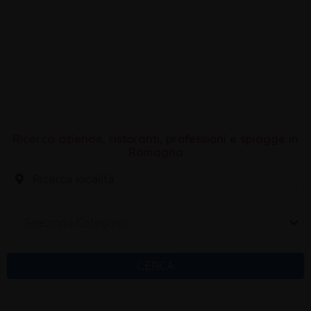
E’ RUMAGNUL di Aldo Spallicci.
Ricerca aziende, ristoranti, professioni e spiagge in
Romagna
Seleziona Categoria
CERCA