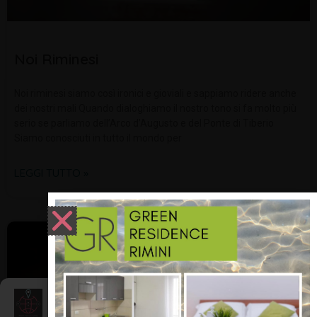
Noi Riminesi
Noi riminesi siamo così ironici e gioviali e sappiamo ridere anche
dei nostri mali Quando dialoghiamo il nostro tono si fa molto più
serio se parliamo dell’Arco d’Augusto e del Ponte di Tiberio
Siamo conosciuti in tutto il mondo per
LEGGI TUTTO »
DIALETTO E TRADIZIONI
Gestisci Consenso