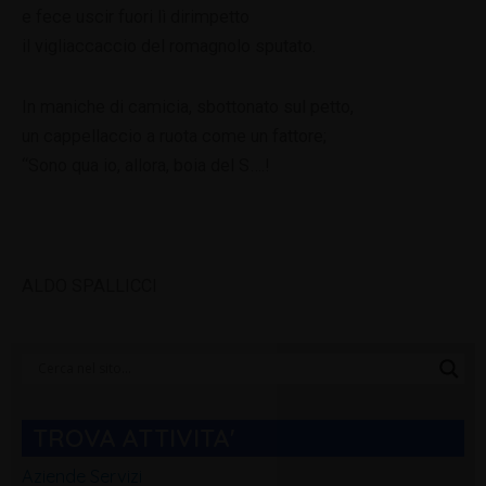
e fece uscir fuori lì dirimpetto
il vigliaccaccio del romagnolo sputato.
In maniche di camicia, sbottonato sul petto,
un cappellaccio a ruota come un fattore;
“Sono qua io, allora, boia del S….!
ALDO SPALLICCI
Categorie
Blog
TROVA ATTIVITA'
Aziende Servizi