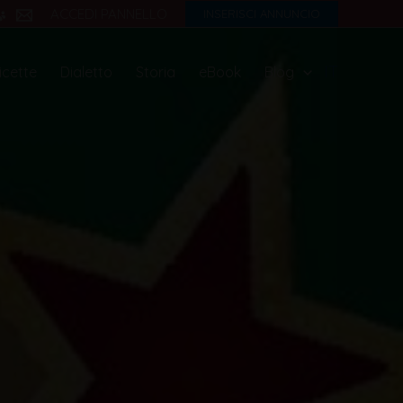
ACCEDI PANNELLO
INSERISCI ANNUNCIO
IT
icette
Dialetto
Storia
eBook
Blog