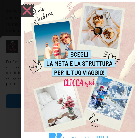
Corso di Laurea Specialistica Europea in Farmacia: (durata 5
anni) il corso forma dottori pronti ad esercitare la professione di
farmacista, non solo sul territorio nazionale ma anche europeo,
dottori farmacisti che possono operare in strutture private come
aziende, in
Gestisci Consenso
LEGGI TUTTO »
Per fornire le migliori esperienze, utilizziamo tecnologie come i cookie per
memorizzare e/o accedere alle informazioni del dispositivo. Il consenso a
queste tecnologie ci permetterà di elaborare dati come il comportamento di
navigazione o ID unici su questo sito. Non acconsentire o ritirare il consenso
INFORMAZIONI UTILI
può influire negativamente su alcune caratteristiche e funzioni.
Accetta
Nega
Visualizza le preferenze