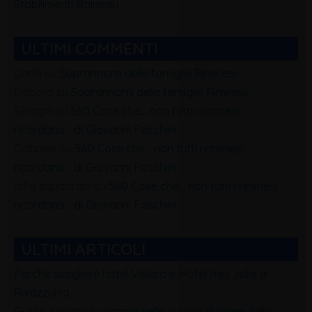
Stabilimenti Balneari
ULTIMI COMMENTI
Carla
su
Soprannomi delle famiglie Riminesi
Debora
su
Soprannomi delle famiglie Riminesi
Silvagni
su
560 Cose che… non tutti i riminesi
ricordano… di Giovanni Foschini
Gabriele
su
560 Cose che… non tutti i riminesi
ricordano… di Giovanni Foschini
alfio squadrani
su
560 Cose che… non tutti i riminesi
ricordano… di Giovanni Foschini
ULTIMI ARTICOLI
Perchè scegliere hotel Veliero e Hotel tres Jolie a
Rivazzurra
Gusto Adriatico: viaggio nella cucina di mare dalla