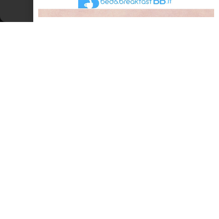
Cookie Policy
Dichiarazione sulla Privacy
Vacanze in Camper Rimini e Romagna
La città del turismo e dell’accoglienza in Romagna per
eccellenza non poteva certamente non considerare il vasto
mondo dei Camperisti: la città di Rimini si presenta ai turisti che
scelgono di soggiornare in Riviera Romagnola con zone
attrezzate per la sosta
LEGGI TUTTO »
INFORMAZIONI UTILI