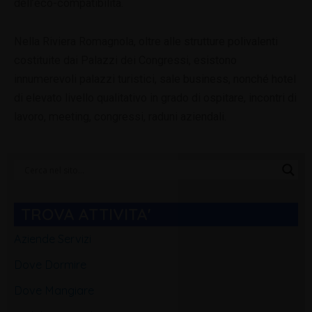
dell’eco-compatibilità.
Nella Riviera Romagnola, oltre alle strutture polivalenti
costituite dai Palazzi dei Congressi, esistono
innumerevoli palazzi turistici, sale business, nonché hotel
di elevato livello qualitativo in grado di ospitare, incontri di
lavoro, meeting, congressi, raduni aziendali.
Categorie
Blog
TROVA ATTIVITA'
Aziende Servizi
Dove Dormire
Dove Mangiare