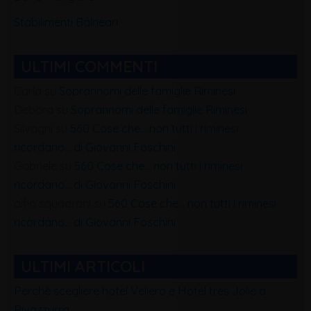
Stabilimenti Balneari
ULTIMI COMMENTI
Carla
su
Soprannomi delle famiglie Riminesi
Debora
su
Soprannomi delle famiglie Riminesi
Silvagni
su
560 Cose che… non tutti i riminesi
ricordano… di Giovanni Foschini
Gabriele
su
560 Cose che… non tutti i riminesi
ricordano… di Giovanni Foschini
alfio squadrani
su
560 Cose che… non tutti i riminesi
ricordano… di Giovanni Foschini
ULTIMI ARTICOLI
Perchè scegliere hotel Veliero e Hotel tres Jolie a
Rivazzurra