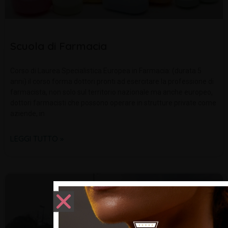
Scuola di Farmacia
Corso di Laurea Specialistica Europea in Farmacia: (durata 5
anni) il corso forma dottori pronti ad esercitare la professione di
farmacista, non solo sul territorio nazionale ma anche europeo,
dottori farmacisti che possono operare in strutture private come
aziende, in
LEGGI TUTTO »
INFORMAZIONI UTILI