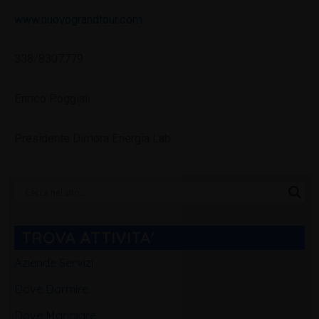
www.nuovograndtour.com
338/8307779
Enrico Poggiali
Presidente Dimora Energia Lab
Categorie
Blog
TROVA ATTIVITA'
Aziende Servizi
Dove Dormire
Dove Mangiare