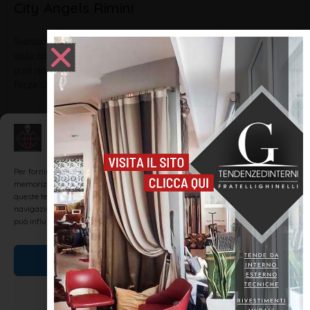
City Angels Rimini
Siamo volontari di strada, ovvero ci trovi camminare per le strade
della città per portare il nostro aiuto nei casi di emergenza. Ci
puoi riconoscere per la nostra divisa: basco blu, simbolo delle
forze Onu portatrici di pace, e giacca o
LEGGI TUTTO »
Gestisci Consenso
Per fornire le migliori esperienze, utilizziamo tecnologie come i cookie per
memorizzare e/o accedere alle informazioni del dispositivo. Il consenso a
INFORMAZIONI UTILI
queste tecnologie ci permetterà di elaborare dati come il comportamento di
navigazione o ID unici su questo sito. Non acconsentire o ritirare il consenso
può influire negativamente su alcune caratteristiche e funzioni.
Accetta
Nega