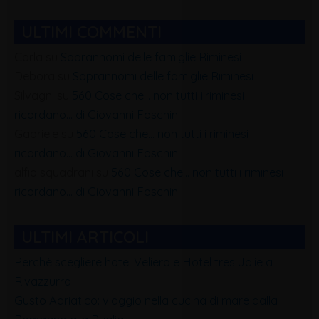
ULTIMI COMMENTI
Carla
su
Soprannomi delle famiglie Riminesi
Debora
su
Soprannomi delle famiglie Riminesi
Silvagni
su
560 Cose che… non tutti i riminesi
ricordano… di Giovanni Foschini
Gabriele
su
560 Cose che… non tutti i riminesi
ricordano… di Giovanni Foschini
alfio squadrani
su
560 Cose che… non tutti i riminesi
ricordano… di Giovanni Foschini
ULTIMI ARTICOLI
Perchè scegliere hotel Veliero e Hotel tres Jolie a
Rivazzurra
Gusto Adriatico: viaggio nella cucina di mare dalla