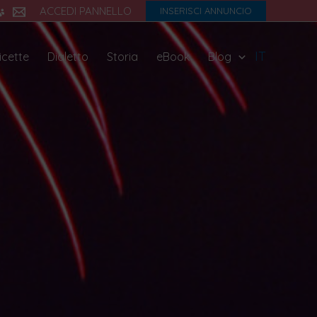
ACCEDI PANNELLO
INSERISCI ANNUNCIO
IT
icette
Dialetto
Storia
eBook
Blog