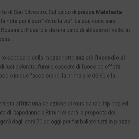
te di San Silvestro. Sul palco di
piazza Malatesta
tista nota per il suo “Vivre la vie”. La sua voce sarà
ssini di Pesaro e da una band di altissimo livello: in
cese.
 lo scoccare della mezzanotte inizierà l’
Incendio al
i luci colorate, fumi e cascate di fuoco ed effetti
colo in due fasce orarie: la prima alle 00,30 e la
l’artista offrirà una selezione di musica rap, hip hop ed
ata di Capodanno a Rimini ci sarà la proposta del
erà dagli anni 70 ad oggi per far ballare tutti in piazza.