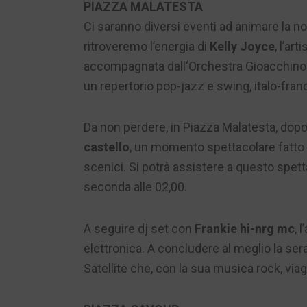
PIAZZA MALATESTA
Ci saranno diversi eventi ad animare la not
ritroveremo l’energia di
Kelly Joyce
, l’ar
accompagnata dall‘Orchestra Gioacchino Ro
un repertorio pop-jazz e swing, italo-fran
Da non perdere, in Piazza Malatesta, dopo
castello
, un momento spettacolare fatto d
scenici. Si potrà assistere a questo spetta
seconda alle 02,00.
A seguire dj set con
Frankie hi-nrg mc
, 
elettronica. A concludere al meglio la ser
Satellite che, con la sua musica rock, viagg