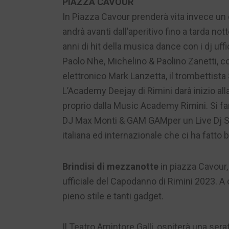
PIAZZA CAVOUR
In Piazza Cavour prenderà vita invece un 
andrà avanti dall’aperitivo fino a tarda no
anni di hit della musica dance con i dj uff
Paolo Nhe, Michelino & Paolino Zanetti, con i
elettronico Mark Lanzetta, il trombettista 
L’Academy Deejay di Rimini darà inizio al
proprio dalla Music Academy Rimini. Si fa
DJ Max Monti & GAM GAMper un Live Dj Se
italiana ed internazionale che ci ha fatto b
Brindisi di mezzanotte
in piazza Cavour
ufficiale del Capodanno di Rimini 2023. A 
pieno stile e tanti gadget.
Il Teatro Amintore Galli, ospiterà una serat