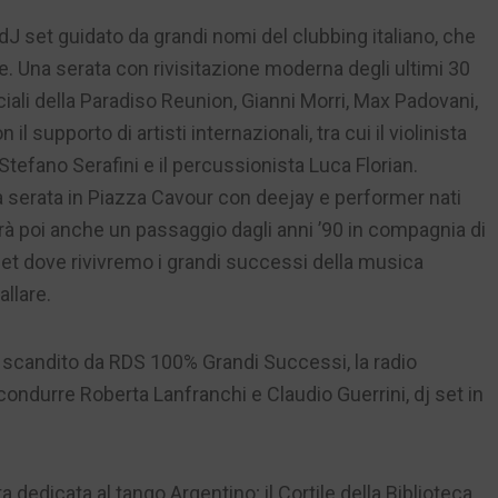
dJ set guidato da grandi nomi del clubbing italiano, che
tte. Una serata con rivisitazione moderna degli ultimi 30
iciali della Paradiso Reunion, Gianni Morri, Max Padovani,
l supporto di artisti internazionali, tra cui il violinista
Stefano Serafini e il percussionista Luca Florian.
la serata in Piazza Cavour con deejay e performer nati
rà poi anche un passaggio dagli anni ’90 in compagnia di
t dove rivivremo i grandi successi della musica
allare.
, scandito da RDS 100% Grandi Successi, la radio
condurre Roberta Lanfranchi e Claudio Guerrini, dj set in
a dedicata al tango Argentino; il Cortile della Biblioteca