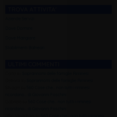
TROVA ATTIVITA'
Aziende Servizi
Dove Dormire
Dove Mangiare
Stabilimenti Balneari
ULTIMI COMMENTI
Carla
su
Soprannomi delle famiglie Riminesi
Debora
su
Soprannomi delle famiglie Riminesi
Silvagni
su
560 Cose che… non tutti i riminesi
ricordano… di Giovanni Foschini
Gabriele
su
560 Cose che… non tutti i riminesi
ricordano… di Giovanni Foschini
alfio squadrani
su
560 Cose che… non tutti i riminesi