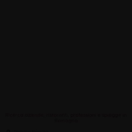
Sei di Rimini se … il motore di
ricerca della Romagna
Ricerca aziende, ristoranti, professioni e spiagge in
Romagna