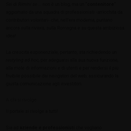
Sei di Rimini se …
non è un blog, ma un “
contenitore
”
aggiornato da una squadra di professionisti -arricchita da
contributori volontari- che, nell’era moderna, puntano
ancora sulla riviera, sulla Romagna e su questa ambiziosa
idea!
La crescita esponenziale, pertanto, sta richiedendo un
restyling ad hoc
, per adeguarsi alla sua nuova funzione,
alla mole di informazioni e di utenti e per rendersi il più
fruibile possibile dai navigatori del web, assicurando la
giusta comunicazione agli investitori.
A chi si rivolge
Il portale si rivolge a tutti!
Sia ad
aziende e professionisti
che vogliano