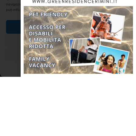
navigazione o ID unici su questo sito. Non acconsentire o ritirare il consenso
può influire negativamente su alcune caratteristiche e funzioni.
Accetta
Nega
Nuove mete dall’aeroporto di Rimini!
Visualizza le preferenze
Dopo l’arrivo di Ryanair c’è un’altra novità per lo scalo
Cookie Policy
Dichiarazione sulla Privacy
aeroportuale di Rimini; due nuove rotte in partenza da
Settembre dall’Aeroporto Fellini: Sharm el Sheik e Ibiza. Nuovi
voli in partenza da Settembre fino a inizio Novembre disponibili
per chi
LEGGI TUTTO »
NOTIZIE ED EVENTI IN ROMAGNA