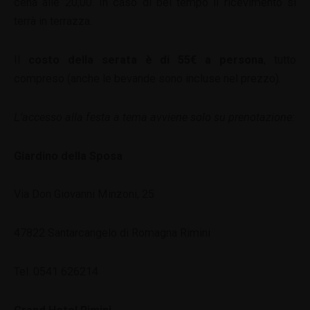
cena alle 20,00. In caso di bel tempo il ricevimento si
terrà in terrazza.
Il
costo della serata è di 55€ a persona
, tutto
compreso (anche le bevande sono incluse nel prezzo).
L’accesso alla festa a tema avviene solo su prenotazione:
Giardino della Sposa
Via Don Giovanni Minzoni, 25
47822 Santarcangelo di Romagna Rimini
Tel. 0541 626214