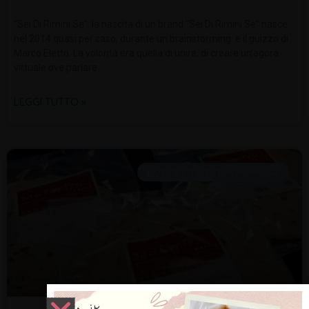
“Sei Di Rimini Se”: la nascita di un brand “Sei Di Rimini Se” nasce
nel 2014 quasi per caso, durante un brainstorming e il guizzo di
Marco Eletto. La volontà era quella di unire, di creare un’agorà
virtuale ove parlare
LEGGI TUTTO »
NOTIZIE ED EVENTI IN ROMAGNA