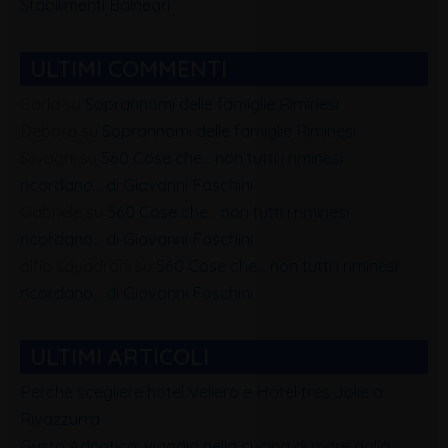
Stabilimenti Balneari
ULTIMI COMMENTI
Carla
su
Soprannomi delle famiglie Riminesi
Debora
su
Soprannomi delle famiglie Riminesi
Silvagni
su
560 Cose che… non tutti i riminesi
ricordano… di Giovanni Foschini
Gabriele
su
560 Cose che… non tutti i riminesi
ricordano… di Giovanni Foschini
alfio squadrani
su
560 Cose che… non tutti i riminesi
ricordano… di Giovanni Foschini
ULTIMI ARTICOLI
Perchè scegliere hotel Veliero e Hotel tres Jolie a
Rivazzurra
Gusto Adriatico: viaggio nella cucina di mare dalla