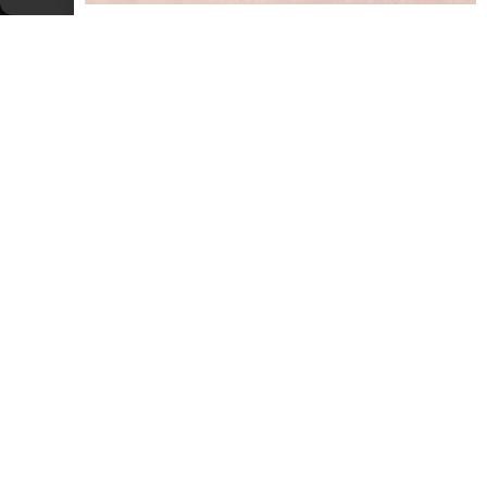
Campionati Italiani Federazione Danza
Sportiva
Rimini Fiera Campionati Italiani Federazione Danza Sportiva La
FIDS presenta a Rimini un campionato che prevede la presenza
di più di 50.000 persone con più di 10.000 atleti in competizione
in varie specialità: danza orientale, jazz, liscio, flamenco, street-
dance, classica,
LEGGI TUTTO »
NOTIZIE ED EVENTI IN ROMAGNA