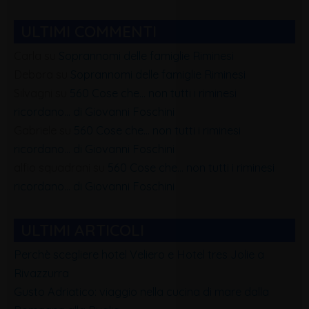
ULTIMI COMMENTI
Carla
su
Soprannomi delle famiglie Riminesi
Debora
su
Soprannomi delle famiglie Riminesi
Silvagni
su
560 Cose che… non tutti i riminesi
ricordano… di Giovanni Foschini
Gabriele
su
560 Cose che… non tutti i riminesi
ricordano… di Giovanni Foschini
alfio squadrani
su
560 Cose che… non tutti i riminesi
ricordano… di Giovanni Foschini
ULTIMI ARTICOLI
Perchè scegliere hotel Veliero e Hotel tres Jolie a
Rivazzurra
Gusto Adriatico: viaggio nella cucina di mare dalla