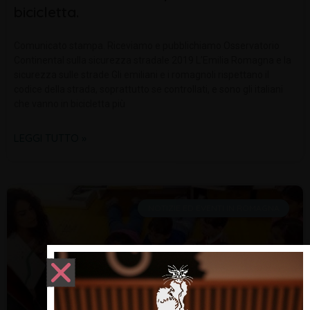
bicicletta.
Comunicato stampa. Riceviamo e pubblichiamo Osservatorio
Continental sulla sicurezza stradale 2019 L’Emilia Romagna e la
sicurezza sulle strade Gli emiliani e i romagnoli rispettano il
codice della strada, soprattutto se controllati, e sono gli italiani
che vanno in bicicletta più
LEGGI TUTTO »
NOTIZIE ED EVENTI IN ROMAGNA