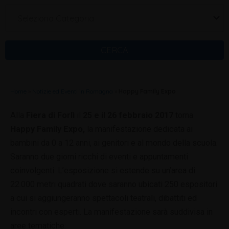
Seleziona Categoria
CERCA
Home
»
Notizie ed Eventi in Romagna
»
Happy Family Expo
Alla
Fiera di Forlì
il
25 e il 26 febbraio 2017
torna
Happy Family Expo,
la manifestazione dedicata ai
bambini da 0 a 12 anni, ai genitori e al mondo della scuola.
Saranno due giorni ricchi di eventi e appuntamenti
coinvolgenti. L’esposizione si estende su un’area di
22.000 metri quadrati dove saranno ubicati 250 espositori
a cui si aggiungeranno spettacoli teatrali, dibattiti ed
incontri con esperti. La manifestazione sarà suddivisa in
aree tematiche: