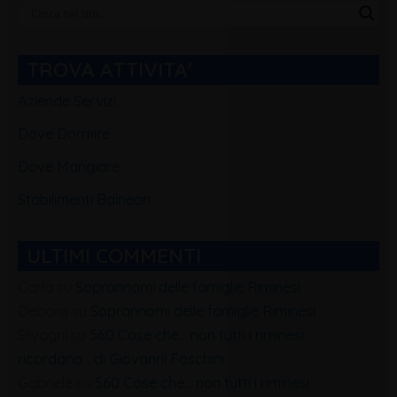
Categorie
Blog
TROVA ATTIVITA'
Aziende Servizi
Dove Dormire
Dove Mangiare
Stabilimenti Balneari
ULTIMI COMMENTI
Carla
su
Soprannomi delle famiglie Riminesi
Debora
su
Soprannomi delle famiglie Riminesi
Silvagni
su
560 Cose che… non tutti i riminesi
ricordano… di Giovanni Foschini
Gabriele
su
560 Cose che… non tutti i riminesi