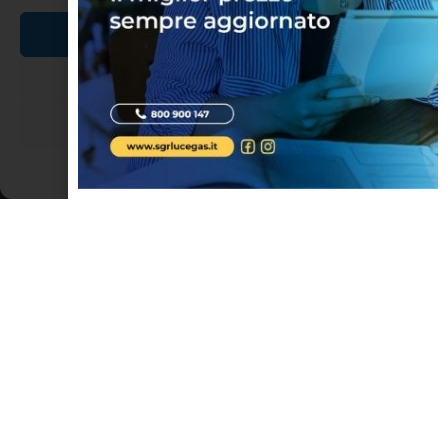
NOTIZIE ED EVENTI IN ROMAGNA
Accetta
Nega
Visualizza le preferenze
Cookie Policy
Dichiarazione sulla Privacy
Presepe di Pane al Museo Sapignoli
Tra i presepi da non perdere assolutamente durante le festività
natalizie non dimenticarti di visitare la quinta edizione del
Presepe di Pane dall’8 dicembre 2016 al 31 gennaio 2017
intitolato “In Cammino fra Cielo e Terra” allestito nell’antico
Mulino Sapignoli
LEGGI TUTTO »