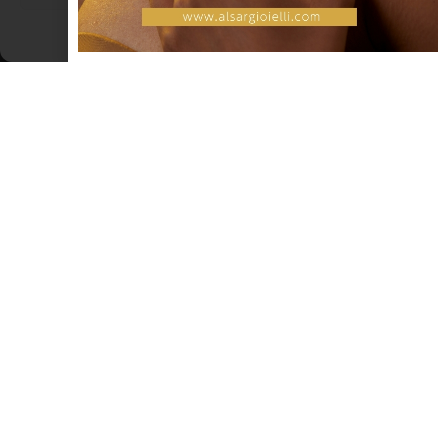
Cookie Policy
Dichiarazione sulla Privacy
LEGGI TUTTO »
NOTIZIE ED EVENTI IN ROMAGNA
Rimini Corfù Rimini 4 Luglio 2015
Torna la più importante regata dedicata all’esplorazione del
Mediterraneo, dopo 14 anni il Circolo Velico Riminese torna a