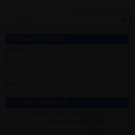
Categorie
Blog
TROVA ATTIVITA'
Aziende Servizi
Dove Dormire
Dove Mangiare
Stabilimenti Balneari
ULTIMI COMMENTI
Carla
su
Soprannomi delle famiglie Riminesi
Debora
su
Soprannomi delle famiglie Riminesi
Silvagni
su
560 Cose che… non tutti i riminesi