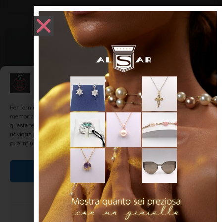
NOTIZIE ED EVENTI IN ROMAGNA
Gestisci Consenso
Per fornire le migliori esperienze, utilizziamo tecnologie come i cookie per
memorizzare e/o accedere alle informazioni del dispositivo. Il consenso a
queste tecnologie ci permetterà di elaborare dati come il comportamento di
navigazione o ID unici su questo sito. Non acconsentire o ritirare il consenso
può influire negativamente su alcune caratteristiche e funzioni.
Riccione Christmas Village 2014-2015
Accetta
Da sabato 29 novembre 2014 a domenica 11 gennaio 2015
Nega
Riccione si trasforma nel villaggio di Natale. Riccione Christmas
Village ospita la pista di pattinaggio più lunga d’Europa che si
Visualizza le preferenze
estende su tutto il viale Ceccarini con la lunghezza straordinaria