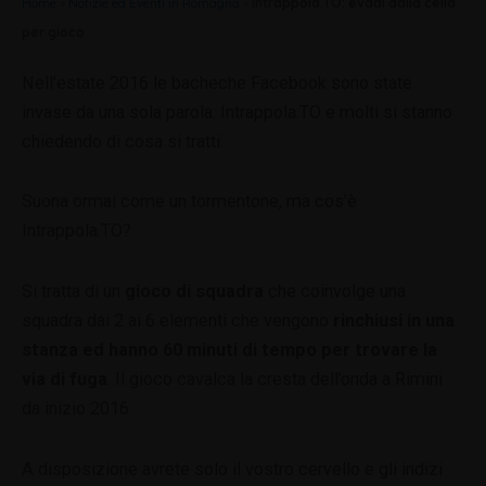
Home
»
Notizie ed Eventi in Romagna
»
Intrappola.TO: evadi dalla cella
per gioco
Nell’estate 2016 le bacheche Facebook sono state
invase da una sola parola: Intrappola.TO e molti si stanno
chiedendo di cosa si tratti.
Suona ormai come un tormentone, ma cos’è
Intrappola.TO?
Si tratta di un
gioco di squadra
che coinvolge una
squadra dai 2 ai 6 elementi che vengono
rinchiusi in una
stanza ed hanno 60 minuti di tempo per trovare la
via di fuga
. Il gioco cavalca la cresta dell’onda a Rimini
da inizio 2016.
A disposizione avrete solo il vostro cervello e gli indizi