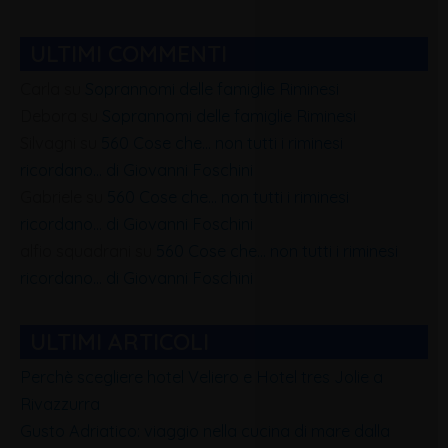
ULTIMI COMMENTI
Carla
su
Soprannomi delle famiglie Riminesi
Debora
su
Soprannomi delle famiglie Riminesi
Silvagni
su
560 Cose che… non tutti i riminesi
ricordano… di Giovanni Foschini
Gabriele
su
560 Cose che… non tutti i riminesi
ricordano… di Giovanni Foschini
alfio squadrani
su
560 Cose che… non tutti i riminesi
ricordano… di Giovanni Foschini
ULTIMI ARTICOLI
Perchè scegliere hotel Veliero e Hotel tres Jolie a
Rivazzurra
Gusto Adriatico: viaggio nella cucina di mare dalla