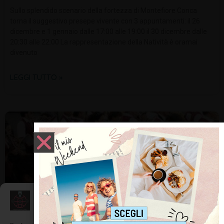
Sullo splendido scenario della fortezza di Montefiore Conca
torna il suggestivo presepe vivente con 3 appuntamenti: il 26
dicembre e 1 gennaio dalle 17:00 alle 19:00 il 30 dicembre dalle
20:30 alle 22:00 La rappresentazione della Natività è oramai
divenuto
LEGGI TUTTO »
NOTIZIE ED EVENTI IN ROMAGNA
Gestisci Consenso