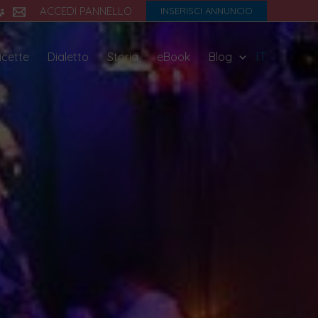
ACCEDI PANNELLO
INSERISCI ANNUNCIO
IT
icette
Dialetto
Storia
eBook
Blog