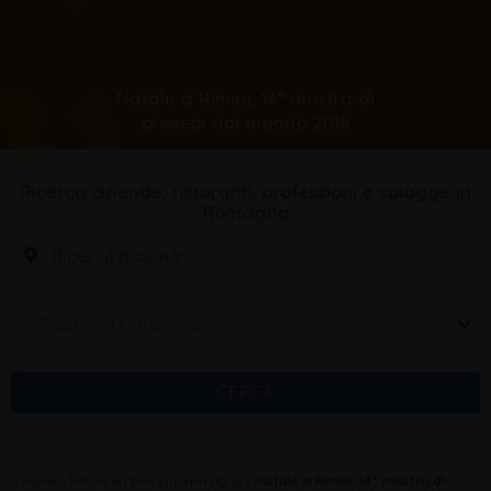
Natale a Rimini, 14° mostra di
presepi dal mondo 2016
Ricerca aziende, ristoranti, professioni e spiagge in
Romagna
Seleziona Categoria
CERCA
Home
»
Notizie ed Eventi in Romagna
»
Natale a Rimini, 14° mostra di