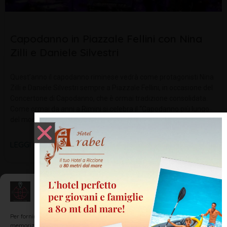
Capodanno in Piazzale Fellini con Nina
Zilli e Daniele Silvestri
Quest’anno il capodanno riminese vedrà come protagonisti Nina
Zilli e Daniele Silvestri sempre a Piazzale Fellini, in occasione del
Concertone di Capodanno, che è ormai tradizione consolidata.
Come ormai da anni a Rimini si celebra il “Capodanno più lungo
del mondo” che
LEGGI TUTTO »
Gestisci Consenso
NOTIZIE ED EVENTI IN ROMAGNA
Per fornire le migliori esperienze, utilizziamo tecnologie come i cookie per
memorizzare e/o accedere alle informazioni del dispositivo. Il consenso a