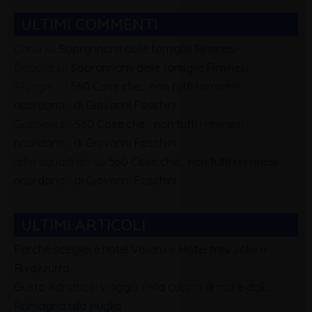
ULTIMI COMMENTI
Carla
su
Soprannomi delle famiglie Riminesi
Debora
su
Soprannomi delle famiglie Riminesi
Silvagni
su
560 Cose che… non tutti i riminesi
ricordano… di Giovanni Foschini
Gabriele
su
560 Cose che… non tutti i riminesi
ricordano… di Giovanni Foschini
alfio squadrani
su
560 Cose che… non tutti i riminesi
ricordano… di Giovanni Foschini
ULTIMI ARTICOLI
Perchè scegliere hotel Veliero e Hotel tres Jolie a
Rivazzurra
Gusto Adriatico: viaggio nella cucina di mare dalla
Romagna alla Puglia