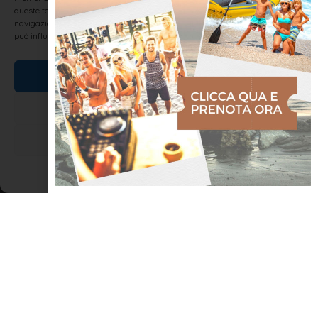
queste tecnologie ci permetterà di elaborare dati come il comportamento di
navigazione o ID unici su questo sito. Non acconsentire o ritirare il consenso
può influire negativamente su alcune caratteristiche e funzioni.
Accetta
Nega
Rimini Beach Mini Maker Faire 2015
Visualizza le preferenze
La città di Rimini è sempre aperta a nuovi incontri e nuovi eventi
in particolare se si tratta di contesti innovativi e stimolanti che ci
Cookie Policy
Dichiarazione sulla Privacy
spronano ad interagire con nuove e interessanti realtà. Sabato
14 e domenica 15 Novembre 2015
LEGGI TUTTO »
NOTIZIE ED EVENTI IN ROMAGNA