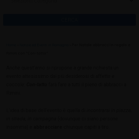
Seleziona Categoria
CERCA
Home
»
Notizie ed Eventi in Romagna
»
Per Natale abbracci in regalo a
Rimini con “Con-tatto”
Anche quest’anno si ripropone a grande richiesta un
evento attesissimo dai più desiderosi di affetto e
coccole:
Con-tatto
farà fare a tutti il pieno di abbracci a
Rimini.
L’idea di base dell’evento è quella di
incontrarsi in piazza,
in strada, in campagna
(dovunque ci siano persone
insomma) e
abbracciare
chiunque capiti a tiro.