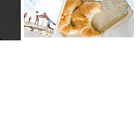
Nega
Visualizza le preferenze
Cookie Policy
Dichiarazione sulla Privacy
Romagnami riapre e “l’ottimismo è il
profumo della vita”
Riapre Romagnami, situato in Viale Ennio 11 a Igea Marina.
Potrete assaporare tutte le sue golosità… Naturalmente senza
glutine! Nel periodo natalizio troverete frutta secca, cioccolato,
estratti di frutta e verdura, waffel, torrone, yogurt, zabaglione e il
magnifico Bicerin. Alla
LEGGI TUTTO »