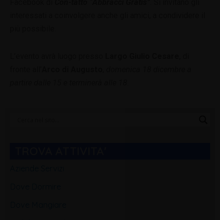
Facebook di
Con-tatto “Abbracci Gratis”
. Si invitano gli
interessati a coinvolgere anche gli amici, a condividere il
più possibile.
L’evento avrà luogo presso
Largo Giulio Cesare
, di
fronte all’
Arco di Augusto
,
domenica 18 dicembre a
partire dalle 15 e terminerà alle 18
.
Categorie
Blog
TROVA ATTIVITA'
Aziende Servizi
Dove Dormire
Dove Mangiare