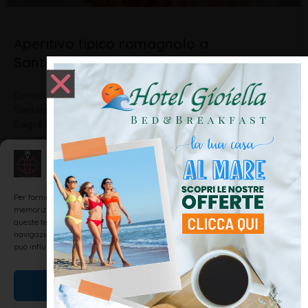
Aperitivo tipico romagnolo a
Santarcangelo
Domenica 01/03/2015 dalle ore 18.00 in poi, lo Spazio Saigi di
Santarcangelo organizza un aperitivo con cibo a km 0. Lo Spazio
Saigi è a Santarcangelo centro, proprio nella sede dell’ex
consorzio agrario, precisamente in Via De Garattoni 5. Ci sarà
Gestisci Consenso
LEGGI TUTTO »
Per fornire le migliori esperienze, utilizziamo tecnologie come i cookie per
memorizzare e/o accedere alle informazioni del dispositivo. Il consenso a
queste tecnologie ci permetterà di elaborare dati come il comportamento di
navigazione o ID unici su questo sito. Non acconsentire o ritirare il consenso
NOTIZIE ED EVENTI IN ROMAGNA
può influire negativamente su alcune caratteristiche e funzioni.
Accetta