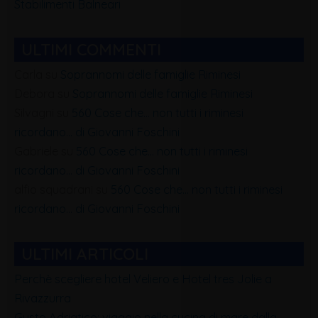
Stabilimenti Balneari
ULTIMI COMMENTI
Carla
su
Soprannomi delle famiglie Riminesi
Debora
su
Soprannomi delle famiglie Riminesi
Silvagni
su
560 Cose che… non tutti i riminesi
ricordano… di Giovanni Foschini
Gabriele
su
560 Cose che… non tutti i riminesi
ricordano… di Giovanni Foschini
alfio squadrani
su
560 Cose che… non tutti i riminesi
ricordano… di Giovanni Foschini
ULTIMI ARTICOLI
Perchè scegliere hotel Veliero e Hotel tres Jolie a
Rivazzurra
Gusto Adriatico: viaggio nella cucina di mare dalla