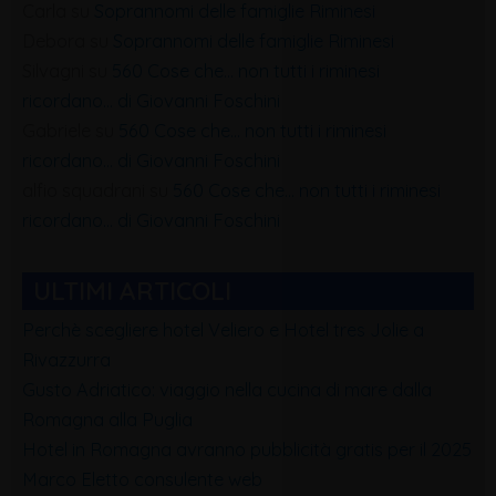
Carla
su
Soprannomi delle famiglie Riminesi
Debora
su
Soprannomi delle famiglie Riminesi
Silvagni
su
560 Cose che… non tutti i riminesi
ricordano… di Giovanni Foschini
Gabriele
su
560 Cose che… non tutti i riminesi
ricordano… di Giovanni Foschini
alfio squadrani
su
560 Cose che… non tutti i riminesi
ricordano… di Giovanni Foschini
ULTIMI ARTICOLI
Perchè scegliere hotel Veliero e Hotel tres Jolie a
Rivazzurra
Gusto Adriatico: viaggio nella cucina di mare dalla
Romagna alla Puglia
Hotel in Romagna avranno pubblicità gratis per il 2025
Marco Eletto consulente web