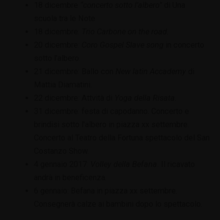
18 dicembre
“concerto sotto l’albero”
di Una
scuola tra le Note
18 dicembre:
Trio Carbone on the road
.
20 dicembre:
Coro Gospel Slave song
in concerto
sotto l’albero.
21 dicembre: Ballo con
New latin Accademy
di
Mattia Diamatini.
22 dicembre: Attvità di
Yoga della Risata.
31 dicembre: festa di capodanno. Concerto e
brindisi sotto l’albero in piazza xx settembre.
Concerto al Teatro della Fortuna spettacolo del San
Costanzo Show.
4 gennaio 2017:
Volley della Befana.
Il ricavato
andrà in beneficenza.
6 gennaio: Befana in piazza xx settembre.
Consegnerà calze ai bambini dopo lo spettacolo.