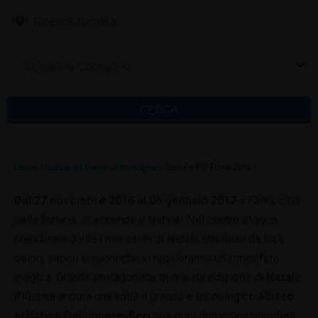
Seleziona Categoria
CERCA
Home
»
Notizie ed Eventi in Romagna
»
Natale Più Fano 2016
Dal 27 novembre 2016 al 06 gennaio 2017
a
Fano
, città
della fortuna, si accende il Natale! Nel centro storico
prenderanno vita i mercatini di Natale attorniati da luci,
colori, sapori e suoni che vi regaleranno un’atmosfera
magica. Grande protagonista di questa edizione di
Natale
Più
sarà ancora una volta il grande e tecnologico
albero
artistico Delsignore-Seri
che ogni domenica prenderà