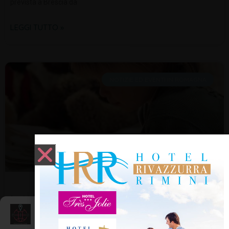
prevista a Brescia da
LEGGI TUTTO »
NOTIZIE ED EVENTI IN ROMAGNA
Letture per bambini a Santarcangelo
Gestisci Consenso
Per chi non lo sapesse, la pratica della lettura animata non è un