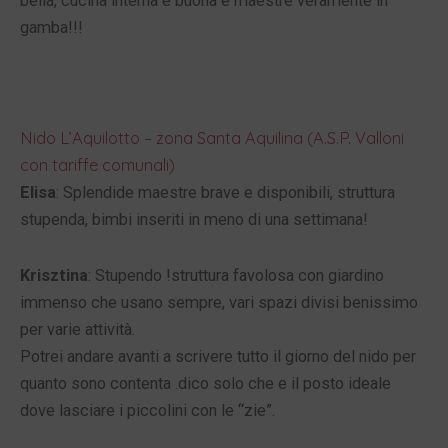
bella, cucina interna e buona e maestre veramente in
gamba!!!
Nido L’Aquilotto – zona Santa Aquilina (A.S.P. Valloni
con tariffe comunali)
Elisa
: Splendide maestre brave e disponibili, struttura
stupenda, bimbi inseriti in meno di una settimana!
Krisztina
: Stupendo !struttura favolosa con giardino
immenso che usano sempre, vari spazi divisi benissimo
per varie attività.
Potrei andare avanti a scrivere tutto il giorno del nido per
quanto sono contenta .dico solo che e il posto ideale
dove lasciare i piccolini con le “zie”.