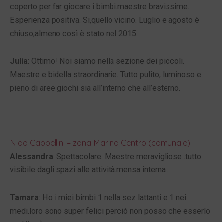
coperto per far giocare i bimbi.maestre bravissime.
Esperienza positiva. Si,quello vicino. Luglio e agosto è
chiuso,almeno così è stato nel 2015.
Julia
: Ottimo! Noi siamo nella sezione dei piccoli.
Maestre e bidella straordinarie. Tutto pulito, luminoso e
pieno di aree giochi sia all’interno che all’esterno.
Nido Cappellini – zona Marina Centro (comunale)
Alessandra
: Spettacolare. Maestre meravigliose .tutto
visibile dagli spazi alle attività.mensa interna .
Tamara
: Ho i miei bimbi 1 nella sez lattanti e 1 nei
medi.loro sono super felici perciò non posso che esserlo