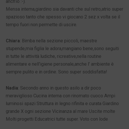
anch’io :-).
Mensa interna,giardino sia davanti che sul retro,atrio super
spazioso tanto che spesso vi giocano 2 sez x volta se il
tempo fuori non permette di uscire.
Chiara
: Bimba nella sezione piccoli, maestre
stupende,mia figlia le adora,mangiano bene,sono seguiti
in tutte le attività ludiche, ricreative,nella routine
alimentare e nell’igiene personale,anche l’ ambiente è
sempre pulito e in ordine. Sono super soddisfatta!
Nadia
: Secondo anno in questo asilo a dir poco
meraviglioso Cucina interna con rinomato cuoco Ampi
luminosi spazi Struttura in legno rifinita e curata Giardino
grande X ogni sezione Vicinanza al mare Uscite molte
Molti progetti Educatrici tutte super. Voto con lode