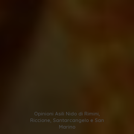
Opinioni Asili Nido di Rimini,
Riccione, Santarcangelo e San
Marino