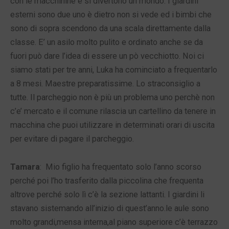
con le macchinine e si divertono un mondo. I giardini
esterni sono due uno è dietro non si vede ed i bimbi che
sono di sopra scendono da una scala direttamente dalla
classe. E’ un asilo molto pulito e ordinato anche se da
fuori può dare l’idea di essere un pò vecchiotto. Noi ci
siamo stati per tre anni, Luka ha cominciato a frequentarlo
a 8 mesi. Maestre preparatissime. Lo straconsiglio a
tutte. Il parcheggio non è più un problema uno perchè non
c’e’ mercato e il comune rilascia un cartellino da tenere in
macchina che puoi utilizzare in determinati orari di uscita
per evitare di pagare il parcheggio.
Tamara
: Mio figlio ha frequentato solo l’anno scorso
perché poi l’ho trasferito dalla piccolina che frequenta
altrove perché solo lì c’è la sezione lattanti. I giardini li
stavano sistemando all’inizio di quest’anno.le aule sono
molto grandi,mensa interna,al piano superiore c’è terrazzo