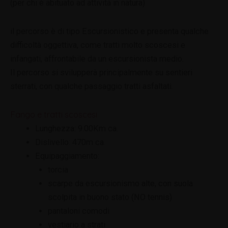
(per chi è abituato ad attività in natura)
il percorso è di tipo Escursionistico e presenta qualche
difficoltà oggettiva, come tratti molto scoscesi e
infangati, affrontabile da un escursionista medio.
Il percorso si svilupperà principalmente su sentieri
sterrati, con qualche passaggio tratti asfaltati.
Fango e tratti scoscesi
Lunghezza: 9.00Km ca.
Dislivello: 470m ca.
Equipaggiamento:
torcia
scarpe da escursionismo alte, con suola
scolpita in buono stato (NO tennis)
pantaloni comodi
vestiario a strati