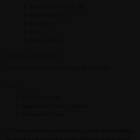
giacca a vento tipo k-way
acqua almeno 1L
stuzzichini
felpa
zaino comodo
Obbligo di prenotazione
Telefonicamente o via WhatsApp: 3318726741
Prezzi
10.00€ a persona
Ragazzi fino 14 anni – gratuito
Età minima 11 anni
NB. I tempi indicati comprendono le soste che si rendono
necessarie per riposare e apprezzare paesaggi e natura.