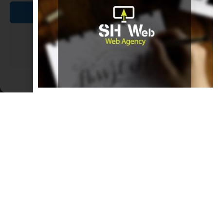
Accetta
Nega
Visualizza le preferenze
Cookie Policy
Dichiarazione sulla Privacy
Molo Street Parade
25 Giugno 2016 al Porto di Rimini: Molo Street Parade: Pescatori
e dj si uniscono in un unico luogo per servire sui “piatti” musica e
sardoncini. La parata musicale che coinvolge i giovano con la sua
energia musicale, grazie alla partecipazione dei più famosi dj
LEGGI TUTTO »
NOTIZIE ED EVENTI IN ROMAGNA