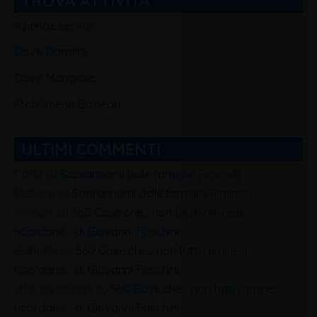
TROVA ATTIVITA'
Aziende Servizi
Dove Dormire
Dove Mangiare
Stabilimenti Balneari
ULTIMI COMMENTI
Carla
su
Soprannomi delle famiglie Riminesi
Debora
su
Soprannomi delle famiglie Riminesi
Silvagni
su
560 Cose che… non tutti i riminesi
ricordano… di Giovanni Foschini
Gabriele
su
560 Cose che… non tutti i riminesi
ricordano… di Giovanni Foschini
alfio squadrani
su
560 Cose che… non tutti i riminesi
ricordano… di Giovanni Foschini