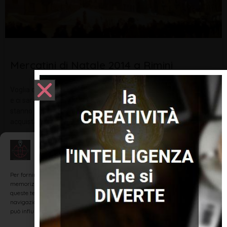
Mercatini di Natale 2014 a Rimini
Voglia di shopping? Ma con la crisi come si fa? Tra poco è Natale
e ci sarà da comprare tanti pensierini per le persone che ci
stanno più a cuore. Con i mercatini di Natale di Rimini si può
acquistare
LEGGI TUTTO »
Gestisci Consenso
Per fornire le migliori esperienze, utilizziamo tecnologie come i cookie per
memorizzare e/o accedere alle informazioni del dispositivo. Il consenso a
queste tecnologie ci permetterà di elaborare dati come il comportamento di
NOTIZIE ED EVENTI IN ROMAGNA
navigazione o ID unici su questo sito. Non acconsentire o ritirare il consenso
può influire negativamente su alcune caratteristiche e funzioni.