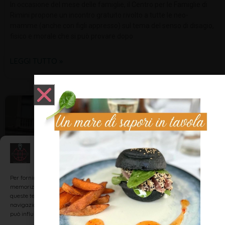
In occasione del mese delle famiglie, il Centro per le Famiglie di
Rimini propone un incontro gratuito rivolto a tutte le neo-
mamme (anche con figli appresso) sul tema del senso di disagio,
fisico e morale che si può provare dopo
LEGGI TUTTO »
NOTIZIE ED EVENTI IN ROMAGNA
Gestisci Consenso
Per fornire le migliori esperienze, utilizziamo tecnologie come i cookie per
memorizzare e/o accedere alle informazioni del dispositivo. Il consenso a
queste tecnologie ci permetterà di elaborare dati come il comportamento di
navigazione o ID unici su questo sito. Non acconsentire o ritirare il consenso
può influire negativamente su alcune caratteristiche e funzioni.