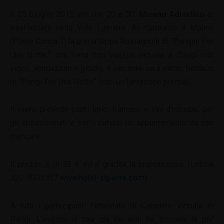
Il 25 Giugno 2015 alle ore 20 e 30,
Misano Adriatico
si
trasformerà nella Ville Lumière. Al ristorante il Mulino
(Ponte Conca 1) la prima tappa Romagnola di “Parigini Per
Una Notte”, una cena con viaggio virtuale a Parigi con
video, animazioni e giochi, il vincitore sarà eletto Sindaco
di “Parigi Per Una Notte” (con un fantastico premio).
Il menu prevede piatti tipici francesi e vini d’oltralpe, per
gli appassionati e per i curiosi un appuntamento da non
mancare.
Il prezzo è di 35 € ed è gradita la prenotazione (Letizia
320-4005357
www.hotel-stpierre.com
).
A tutti i partecipanti l’attestato di Cittadino Virtuale di
Parigi. L’evento in tour da tre anni ha toccato le piu’