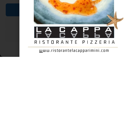
Festa di Sant’Antonio “SUL PONTE DEI
MIRACOLI”
Accetta
Nega
13 Giugno. In questo giorno, nel 1231 moriva nel convento
dell’Arcella, nei pressi di Padova, l’umile frate Antonio che l’anno
Visualizza le preferenze
successivo verrà canonizzato col nome di Sant’Antonio da
Padova. E in questo giorno la Chiesa lo celebra. Uno dei santi più
Cookie Policy
Dichiarazione sulla Privacy
LEGGI TUTTO »
NOTIZIE ED EVENTI IN ROMAGNA