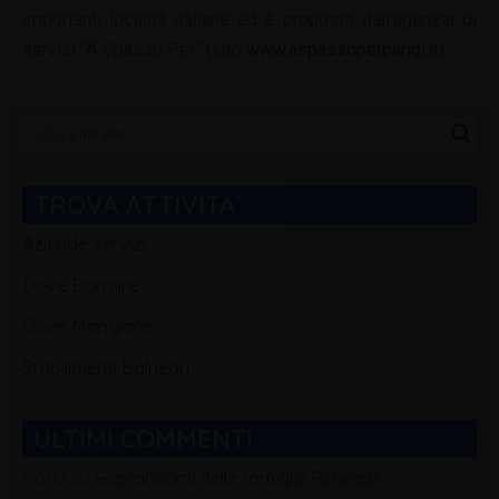
importanti località italiane ed è proposto dall’agenzia di
servizi “A Spasso Per” (sito
www.aspassoperparigi.it
).
Categorie
Blog
TROVA ATTIVITA'
Aziende Servizi
Dove Dormire
Dove Mangiare
Stabilimenti Balneari
ULTIMI COMMENTI
Carla
su
Soprannomi delle famiglie Riminesi